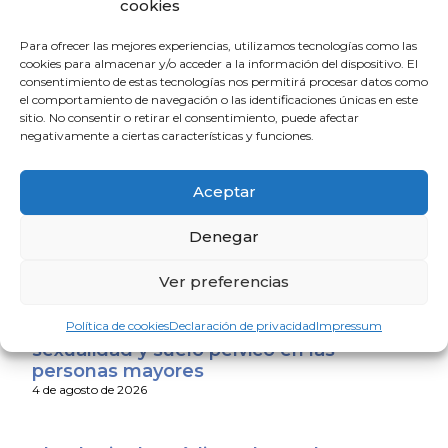
de la Delegación del Gobierno de España en Andalucía.
cookies
Con anterioridad, fue diputado en el Parlamento
andaluz durante varias legislaturas y ostentó la
Para ofrecer las mejores experiencias, utilizamos tecnologías como las
cookies para almacenar y/o acceder a la información del dispositivo. El
Portavocía del Grupo Popular entre 1999 y 2006.
consentimiento de estas tecnologías nos permitirá procesar datos como
el comportamiento de navegación o las identificaciones únicas en este
En su labor legislativa, destacan principalmente su
sitio. No consentir o retirar el consentimiento, puede afectar
papel como ponente en la reforma del Estatuto de
negativamente a ciertas características y funciones.
Autonomía de Andalucía y su participación en las
ponencias legislativas del Senado sobre la Ley de
Aceptar
Racionalización y Sostenibilidad de la Administración
Local y la Ley de Protección y Uso sostenible del
Denegar
Litoral y de Modificación de la Ley 22/1988.
Ver preferencias
La Escuela de Verano Sénior cierra su
Política de cookies
Declaración de privacidad
Impressum
programación con una charla sobre
sexualidad y suelo pélvico en las
personas mayores
4 de agosto de 2026