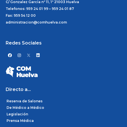
C/ Gonzalez García nº 11, 1º 21003 Huelva
Telefonos: 959 24 01 99 – 959 24 01 87
Fax: 959 54 12 00
administracion@comhuelva.com
Redes Sociales
F
I
L
a
n
i
c
s
n
e
t
k
b
a
e
o
g
d
o
r
i
k
a
n
m
Directo a...
Reserva de Salones
De Médico a Médico
Legislación
Prensa Médica