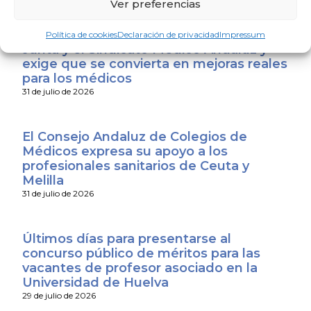
Ver preferencias
El CACM respalda el acuerdo entre la
Política de cookies
Declaración de privacidad
Impressum
Junta y el Sindicato Médico Andaluz y
exige que se convierta en mejoras reales
para los médicos
31 de julio de 2026
El Consejo Andaluz de Colegios de
Médicos expresa su apoyo a los
profesionales sanitarios de Ceuta y
Melilla
31 de julio de 2026
Últimos días para presentarse al
concurso público de méritos para las
vacantes de profesor asociado en la
Universidad de Huelva
29 de julio de 2026