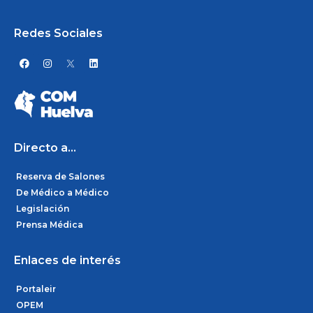
Redes Sociales
F
I
L
a
n
i
c
s
n
e
t
k
b
a
e
o
g
d
o
r
i
k
a
n
m
Directo a...
Reserva de Salones
De Médico a Médico
Legislación
Prensa Médica
Enlaces de interés
Portaleir
OPEM