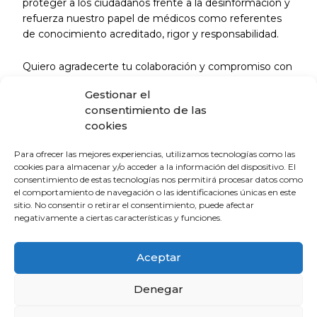
proteger a los ciudadanos frente a la desinformación y
refuerza nuestro papel de médicos como referentes
de conocimiento acreditado, rigor y responsabilidad.
Quiero agradecerte tu colaboración y compromiso con
una información sanitaria de calidad al servicio de la
Gestionar el
protección del ciudadano.
consentimiento de las
cookies
La Escuela de Verano Sénior cierra su
Para ofrecer las mejores experiencias, utilizamos tecnologías como las
programación con una charla sobre
cookies para almacenar y/o acceder a la información del dispositivo. El
sexualidad y suelo pélvico en las
consentimiento de estas tecnologías nos permitirá procesar datos como
personas mayores
el comportamiento de navegación o las identificaciones únicas en este
4 de agosto de 2026
sitio. No consentir o retirar el consentimiento, puede afectar
negativamente a ciertas características y funciones.
El Colegio de Médicos de Huelva y
Aceptar
Fundación Madre Coraje unen fuerzas
para promover una sociedad más
Denegar
saludable y sostenible
4 de agosto de 2026