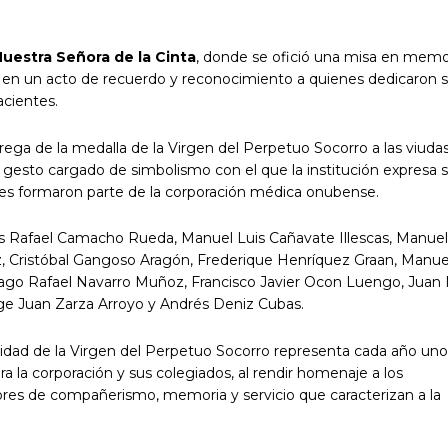
uestra Señora de la Cinta
, donde se ofició una misa en memo
o, en un acto de recuerdo y reconocimiento a quienes dedicaron s
acientes.
ntrega de la medalla de la Virgen del Perpetuo Socorro a las viudas
n gesto cargado de simbolismo con el que la institución expresa 
nes formaron parte de la corporación médica onubense.
es Rafael Camacho Rueda, Manuel Luis Cañavate Illescas, Manuel
z, Cristóbal Gangoso Aragón, Frederique Henríquez Graan, Manue
tiago Rafael Navarro Muñoz, Francisco Javier Ocon Luengo, Juan 
rge Juan Zarza Arroyo y Andrés Deniz Cubas.
vidad de la Virgen del Perpetuo Socorro representa cada año uno
 la corporación y sus colegiados, al rendir homenaje a los
ores de compañerismo, memoria y servicio que caracterizan a la