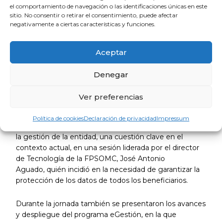
protección de los datos especialmente sensibles de
el comportamiento de navegación o las identificaciones únicas en este
beneficiarios y protectores, asegurando que su
sitio. No consentir o retirar el consentimiento, puede afectar
negativamente a ciertas características y funciones.
tratamiento y comunicación entre la Fundación y los
colegios se realice con todas las garantías.
Aceptar
También matizó que la implantación del nuevo
programa de gestión debe facilitar el trabajo diario,
Denegar
ordenar la información y permitir una gestión más ágil
y eficaz, por lo que animó a los asistentes a utilizar la
Ver preferencias
herramienta y trasladar sus impresiones.
Política de cookies
Declaración de privacidad
Impressum
Asimismo, se abordó la privacidad de la información en
la gestión de la entidad, una cuestión clave en el
contexto actual, en una sesión liderada por el director
de Tecnología de la FPSOMC, José Antonio
Aguado, quién incidió en la necesidad de garantizar la
protección de los datos de todos los beneficiarios.
Durante la jornada también se presentaron los avances
y despliegue del programa eGestión, en la que