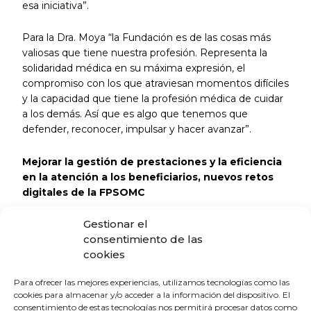
esa iniciativa”.
Para la Dra. Moya “la Fundación es de las cosas más
valiosas que tiene nuestra profesión. Representa la
solidaridad médica en su máxima expresión, el
compromiso con los que atraviesan momentos difíciles
y la capacidad que tiene la profesión médica de cuidar
a los demás. Así que es algo que tenemos que
defender, reconocer, impulsar y hacer avanzar”.
Mejorar la gestión de prestaciones y la eficiencia
en la atención a los beneficiarios, nuevos retos
digitales de la FPSOMC
Gestionar el
Teresa Echevarría, gerente de la FPSOMC y
consentimiento de las
responsable de Seguridad, explicó que la visión
cookies
estratégica de la Fundación pasa por avanzar hacia un
modelo más moderno y eficiente, en el que la
Para ofrecer las mejores experiencias, utilizamos tecnologías como las
seguridad de la información ocupa un papel vital. En
cookies para almacenar y/o acceder a la información del dispositivo. El
este sentido, recalcó la importancia de garantizar la
consentimiento de estas tecnologías nos permitirá procesar datos como