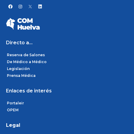
F
I
L
a
n
i
c
s
n
e
t
k
b
a
e
o
g
d
o
r
i
k
a
n
m
Directo a...
Reserva de Salones
De Médico a Médico
Legislación
Prensa Médica
Enlaces de interés
Portaleir
OPEM
Legal