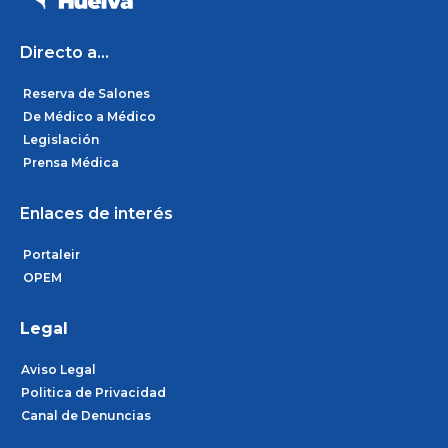
o
r
i
k
a
n
m
Directo a...
Reserva de Salones
De Médico a Médico
Legislación
Prensa Médica
Enlaces de interés
Portaleir
OPEM
Legal
Aviso Legal
Politica de Privacidad
Canal de Denuncias