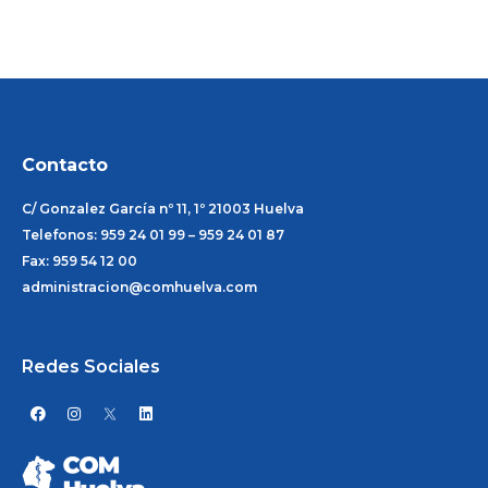
Contacto
C/ Gonzalez García nº 11, 1º 21003 Huelva
Telefonos: 959 24 01 99 – 959 24 01 87
Fax: 959 54 12 00
administracion@comhuelva.com
Redes Sociales
F
I
L
a
n
i
c
s
n
e
t
k
b
a
e
o
g
d