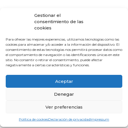
La Escuela de Verano Sénior cierra su
Gestionar el
programación con una charla sobre
consentimiento de las
sexualidad y suelo pélvico en las
cookies
personas mayores
4 de agosto de 2026
Para ofrecer las mejores experiencias, utilizamos tecnologías como las
cookies para almacenar y/o acceder a la información del dispositivo. El
consentimiento de estas tecnologías nos permitirá procesar datos como
El Colegio de Médicos de Huelva y
el comportamiento de navegación o las identificaciones únicas en este
Fundación Madre Coraje unen fuerzas
sitio. No consentir o retirar el consentimiento, puede afectar
negativamente a ciertas características y funciones.
para promover una sociedad más
saludable y sostenible
4 de agosto de 2026
Aceptar
Denegar
El CACM respalda el acuerdo entre la
Junta y el Sindicato Médico Andaluz y
Ver preferencias
exige que se convierta en mejoras reales
para los médicos
Política de cookies
Declaración de privacidad
Impressum
31 de julio de 2026