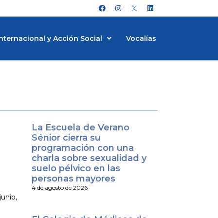
F
I
L
a
n
i
c
s
n
e
t
k
b
a
e
nternacional y Acción Social
Vocalías
o
g
d
o
r
i
k
a
n
m
La Escuela de Verano
Sénior cierra su
programación con una
charla sobre sexualidad y
suelo pélvico en las
personas mayores
4 de agosto de 2026
junio,