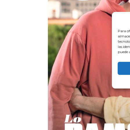
Para of
almacen
tecnolo
las ide
puede a