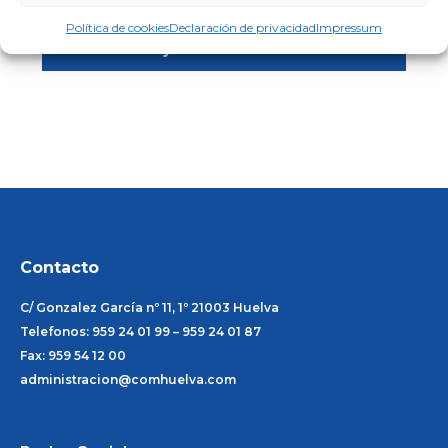
Enlaces de interés
Política de cookies
Declaración de privacidad
Impressum
Asociaciones y ONG
Contacto
C/ Gonzalez García nº 11, 1º 21003 Huelva
Telefonos: 959 24 01 99 – 959 24 01 87
Fax: 959 54 12 00
administracion@comhuelva.com