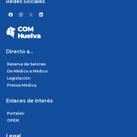
Redes Sociales
F
I
L
a
n
i
c
s
n
e
t
k
b
a
e
o
g
d
o
r
i
k
a
n
m
Directo a...
Reserva de Salones
De Médico a Médico
Legislación
Prensa Médica
Enlaces de interés
Portaleir
OPEM
Legal