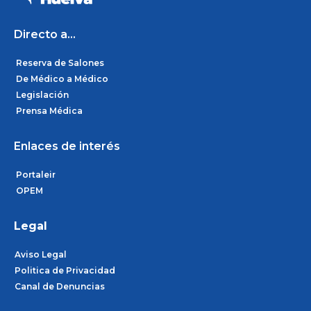
o
r
i
k
a
n
m
Directo a...
Reserva de Salones
De Médico a Médico
Legislación
Prensa Médica
Enlaces de interés
Portaleir
OPEM
Legal
Aviso Legal
Politica de Privacidad
Canal de Denuncias