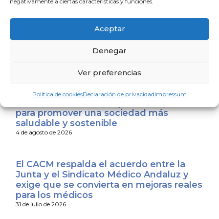
negativamente a ciertas características y funciones.
La Escuela de Verano Sénior cierra su
Aceptar
programación con una charla sobre
sexualidad y suelo pélvico en las
personas mayores
Denegar
4 de agosto de 2026
Ver preferencias
El Colegio de Médicos de Huelva y
Política de cookies
Declaración de privacidad
Impressum
Fundación Madre Coraje unen fuerzas
para promover una sociedad más
saludable y sostenible
4 de agosto de 2026
El CACM respalda el acuerdo entre la
Junta y el Sindicato Médico Andaluz y
exige que se convierta en mejoras reales
para los médicos
31 de julio de 2026