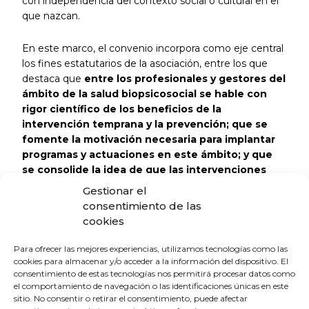
con independencia del contexto social o cultural en el
que nazcan.
En este marco, el convenio incorpora como eje central
los fines estatutarios de la asociación, entre los que
destaca que
entre los profesionales y gestores del
ámbito de la salud biopsicosocial se hable con
rigor científico de los beneficios de la
intervención temprana y la prevención; que se
fomente la motivación necesaria para implantar
programas y actuaciones en este ámbito; y que
se consolide la idea de que las intervenciones
preventivas tempranas deben tener un carácter
Gestionar el
de urgencia para evitar la aparición de
consentimiento de las
situaciones gravemente adversas.
cookies
Con esta firma, el Colegio de Médicos de Huelva
Para ofrecer las mejores experiencias, utilizamos tecnologías como las
cookies para almacenar y/o acceder a la información del dispositivo. El
refuerza su compromiso con la mejora continua de la
consentimiento de estas tecnologías nos permitirá procesar datos como
atención sanitaria y la protección de la salud desde las
el comportamiento de navegación o las identificaciones únicas en este
primeras etapas de la vida.
sitio. No consentir o retirar el consentimiento, puede afectar