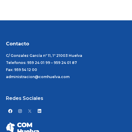
Contacto
C/ Gonzalez García nº 11, 1º 21003 Huelva
Telefonos: 959 24 01 99 – 959 24 01 87
Fax: 959 54 12 00
administracion@comhuelva.com
Redes Sociales
F
I
L
a
n
i
c
s
n
e
t
k
b
a
e
o
g
d