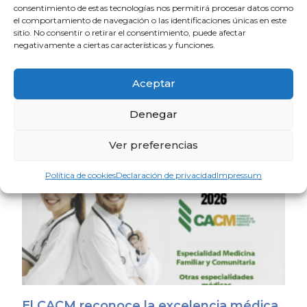
consentimiento de estas tecnologías nos permitirá procesar datos como
el comportamiento de navegación o las identificaciones únicas en este
sitio. No consentir o retirar el consentimiento, puede afectar
negativamente a ciertas características y funciones.
Aceptar
La OMC convoca la VIII edición de los
Premios Médicos y Pacientes
Denegar
17 de julio de 2026
Ver preferencias
Política de cookies
Declaración de privacidad
Impressum
El CACM reconoce la excelencia médica