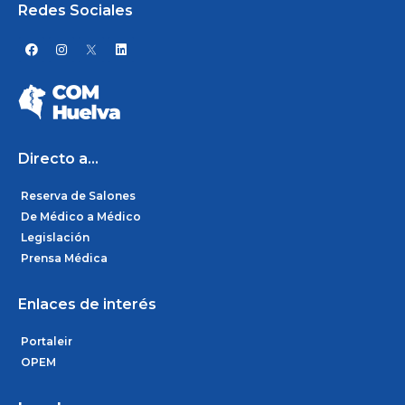
Redes Sociales
F
I
L
a
n
i
c
s
n
e
t
k
b
a
e
o
g
d
o
r
i
k
a
n
m
Directo a...
Reserva de Salones
De Médico a Médico
Legislación
Prensa Médica
Enlaces de interés
Portaleir
OPEM