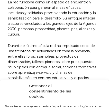
La red funciona como un espacio de encuentro y
colaboración para generar alianzas eficaces,
inclusivas y solidarias, promoviendo la educación y la
sensibilización para el desarrollo. Su enfoque integra
a actores vinculados a los grandes ejes de la Agenda
2030: personas, prosperidad, planeta, paz, alianzas y
cultura.
Durante el último año, la red ha impulsado cerca de
una treintena de actividades en toda la provincia,
entre ellas foros, asambleas, proyectos de
dinamización, talleres pioneros sobre presupuestos
municipales con enfoque social, acciones formativas
sobre aprendizaje-servicio y charlas de
sensibilización en centros educativos y espacios
municipales sobre derechos humanos, igualdad de
Gestionar el
género, migraciones y cooperación descentralizada.
consentimiento de las
cookies
Coordinación técnica y
generación de comunidad
Para ofrecer las mejores experiencias, utilizamos tecnologías como las