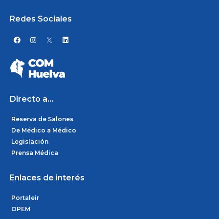
Redes Sociales
F
I
L
a
n
i
c
s
n
e
t
k
b
a
e
o
g
d
o
r
i
k
a
n
m
Directo a...
Reserva de Salones
De Médico a Médico
Legislación
Prensa Médica
Enlaces de interés
Portaleir
OPEM