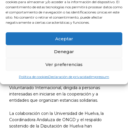
cookies para almacenar y/o acceder a la información del dispositivo. El
La Secretaría Técnica de la red está coordinada por
consentimiento de estas tecnologías nos permitirá procesar datos como
Paz y Bien junto a la cooperativa INvisible,
el comportamiento de navegación o las identificaciones únicas en este
sitio. No consentir o retirar el consentimiento, puede afectar
especialistas en la coordinación de agentes sociales
negativamente a ciertas características y funciones.
y en el diseño de procesos colaborativos. Este
trabajo conjunto ha permitido consolidar la red
como un modelo basado en el ODS 17, centrado en
Aceptar
la creación de alianzas eficaces, inclusivas y
duraderas.
Denegar
Entre los recursos impulsados destacan la
Ver preferencias
elaboración de materiales de sensibilización,
contenidos audiovisuales y radiofónicos, la gestión
Política de cookies
Declaración de privacidad
Impressum
de la web de la red y la creación de una Guía de
Voluntariado Internacional, dirigida a personas
interesadas en iniciarse en la cooperación y a
entidades que organizan estancias solidarias.
La colaboración con la Universidad de Huelva, la
Coordinadora Andaluza de ONGD y el respaldo
sostenido de la Diputación de Huelva han