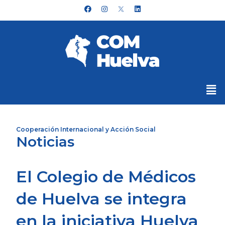
Ir
F
I
L
a
n
i
al
c
s
n
e
t
k
contenido
b
a
e
o
g
d
o
r
i
k
a
n
m
Me
Cooperación Internacional y Acción Social
Noticias
El Colegio de Médicos
de Huelva se integra
en la iniciativa Huelva