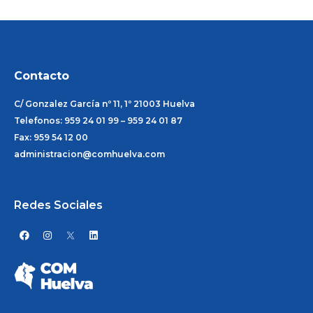
Contacto
C/ Gonzalez García nº 11, 1º 21003 Huelva
Telefonos: 959 24 01 99 – 959 24 01 87
Fax: 959 54 12 00
administracion@comhuelva.com
Redes Sociales
F
I
L
a
n
i
c
s
n
e
t
k
b
a
e
o
g
d
o
r
i
k
a
n
m