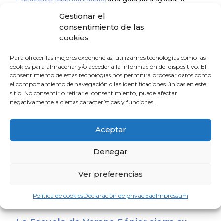
reconocer información sanitaria fiable y evitar prácticas
Gestionar el
sin base científica que pueden poner en riesgo la salud
consentimiento de las
así como muestra a identificar señales que alertan de
cookies
pseudoterapias y cómo detectar publicidad engañosa
o intrusismo profesional.
Para ofrecer las mejores experiencias, utilizamos tecnologías como las
cookies para almacenar y/o acceder a la información del dispositivo. El
consentimiento de estas tecnologías nos permitirá procesar datos como
el comportamiento de navegación o las identificaciones únicas en este
sitio. No consentir o retirar el consentimiento, puede afectar
negativamente a ciertas características y funciones.
Aceptar
Denegar
Ver preferencias
Política de cookies
Declaración de privacidad
Impressum