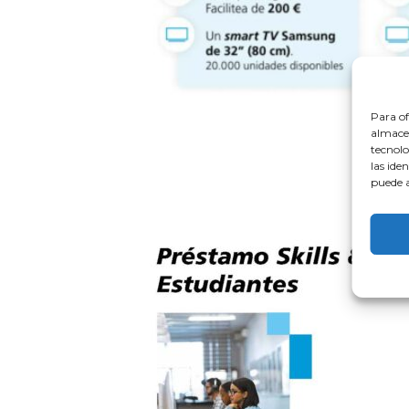
Para of
almacen
tecnolo
las ide
puede a