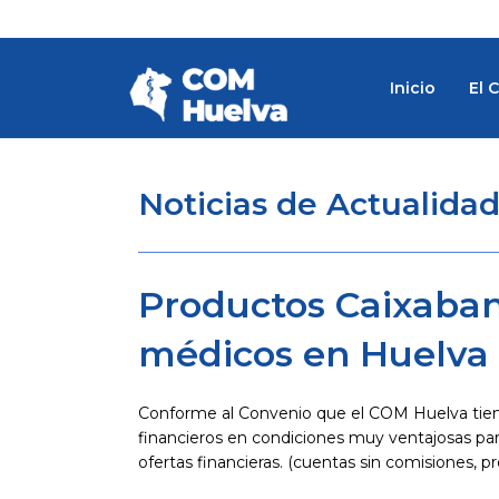
Ir
al
contenido
Inicio
El 
Noticias de Actualida
Productos Caixaban
médicos en Huelva
Conforme al Convenio que el COM Huelva tien
financieros en condiciones muy ventajosas par
ofertas financieras. (cuentas sin comisiones, 