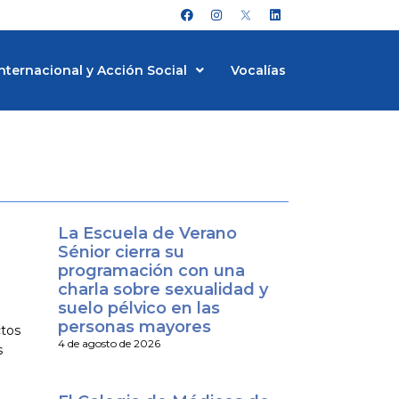
F
I
L
a
n
i
c
s
n
e
t
k
b
a
e
nternacional y Acción Social
Vocalías
o
g
d
o
r
i
k
a
n
m
La Escuela de Verano
Sénior cierra su
programación con una
charla sobre sexualidad y
suelo pélvico en las
personas mayores
ctos
4 de agosto de 2026
s