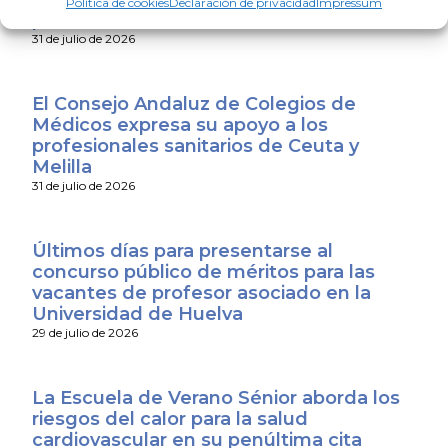
Política de cookies
Declaración de privacidad
Impressum
para los médicos
31 de julio de 2026
El Consejo Andaluz de Colegios de
Médicos expresa su apoyo a los
profesionales sanitarios de Ceuta y
Melilla
31 de julio de 2026
Últimos días para presentarse al
concurso público de méritos para las
vacantes de profesor asociado en la
Universidad de Huelva
29 de julio de 2026
La Escuela de Verano Sénior aborda los
riesgos del calor para la salud
cardiovascular en su penúltima cita