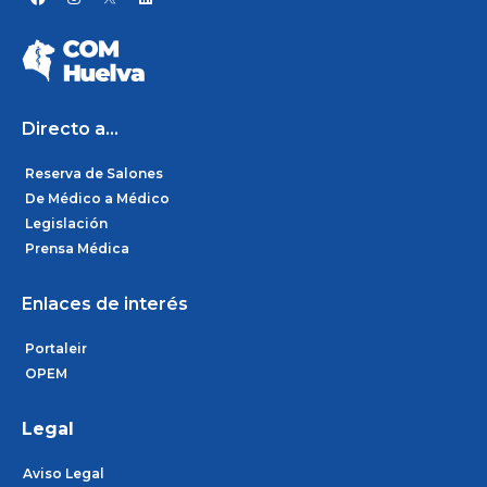
a
n
i
c
s
n
e
t
k
b
a
e
o
g
d
o
r
i
k
a
n
m
Directo a...
Reserva de Salones
De Médico a Médico
Legislación
Prensa Médica
Enlaces de interés
Portaleir
OPEM
Legal
Aviso Legal