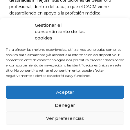
destinadas a mejorar sus condiciones de desarrollo
profesional, dentro del trabajo que el CACM viene
desarrollando en apoyo a la profesión médica.
Gestionar el
consentimiento de las
La Escuela de Verano Sénior cierra su
programación con una charla sobre
cookies
sexualidad y suelo pélvico en las
personas mayores
Para ofrecer las mejores experiencias, utilizamos tecnologías como las
cookies para almacenar y/o acceder a la información del dispositivo. El
4 de agosto de 2026
consentimiento de estas tecnologías nos permitirá procesar datos como
el comportamiento de navegación o las identificaciones únicas en este
sitio. No consentir o retirar el consentimiento, puede afectar
El Colegio de Médicos de Huelva y
negativamente a ciertas características y funciones.
Fundación Madre Coraje unen fuerzas
para promover una sociedad más
Aceptar
saludable y sostenible
4 de agosto de 2026
Denegar
El CACM respalda el acuerdo entre la
Ver preferencias
Junta y el Sindicato Médico Andaluz y
exige que se convierta en mejoras reales