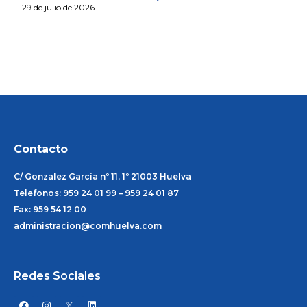
29 de julio de 2026
Contacto
C/ Gonzalez García nº 11, 1º 21003 Huelva
Telefonos: 959 24 01 99 – 959 24 01 87
Fax: 959 54 12 00
administracion@comhuelva.com
Redes Sociales
F
I
L