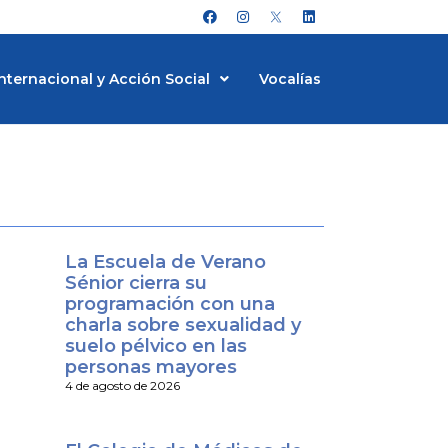
F
I
L
a
n
i
c
s
n
e
t
k
b
a
e
nternacional y Acción Social
Vocalías
o
g
d
o
r
i
k
a
n
m
La Escuela de Verano
Sénior cierra su
programación con una
charla sobre sexualidad y
suelo pélvico en las
personas mayores
4 de agosto de 2026