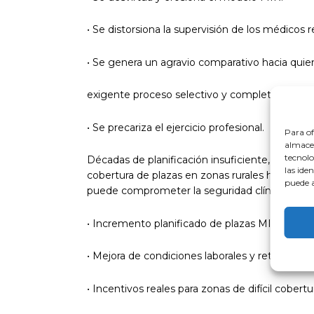
• Se distorsiona la supervisión de los médicos r
• Se genera un agravio comparativo hacia qui
exigente proceso selectivo y completado años
• Se precariza el ejercicio profesional.
Para of
almacen
tecnolo
Décadas de planificación insuficiente, jubilaci
las ide
cobertura de plazas en zonas rurales han dese
puede a
puede comprometer la seguridad clínica. Por e
• Incremento planificado de plazas MIR, de ac
• Mejora de condiciones laborales y retributivas
• Incentivos reales para zonas de difícil cobertu