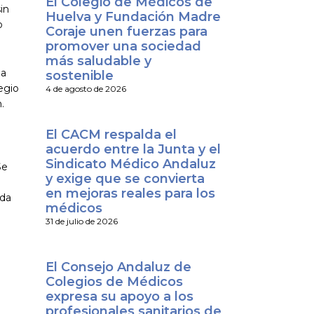
El Colegio de Médicos de
in
Huelva y Fundación Madre
o
Coraje unen fuerzas para
promover una sociedad
más saludable y
ma
sostenible
egio
4 de agosto de 2026
.
El CACM respalda el
acuerdo entre la Junta y el
Sindicato Médico Andaluz
Se
y exige que se convierta
en mejoras reales para los
ida
médicos
31 de julio de 2026
El Consejo Andaluz de
Colegios de Médicos
expresa su apoyo a los
profesionales sanitarios de