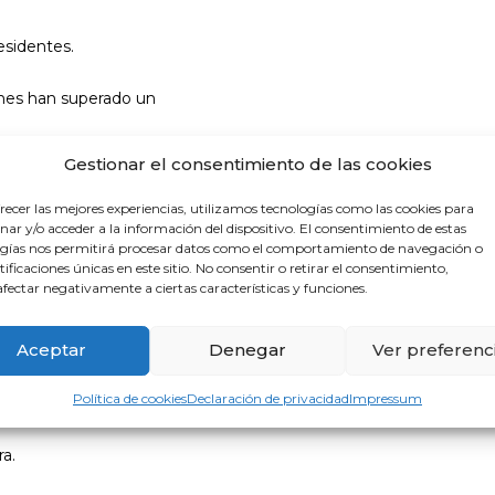
esidentes.
enes han superado un
 de formación reglada.
Gestionar el consentimiento de las cookies
recer las mejores experiencias, utilizamos tecnologías como las cookies para
ar y/o acceder a la información del dispositivo. El consentimiento de estas
gías nos permitirá procesar datos como el comportamiento de navegación o
ones masivas, incremento de la demanda asistencial y dificultades
ntificaciones únicas en este sitio. No consentir o retirar el consentimiento,
mbocado en soluciones reactivas y cortoplacistas. Pero la urgenc
fectar negativamente a ciertas características y funciones.
llo, la OMC reclama una estrategia estatal coordinada que incluy
Aceptar
Denegar
Ver preferenc
uerdo a las necesidades objetivadas.
Política de cookies
Declaración de privacidad
Impressum
.
ra.