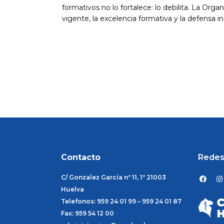
formativos no lo fortalece: lo debilita. La Or
vigente, la excelencia formativa y la defensa i
Contacto
Redes
F
I
C/ Gonzalez García nº 11, 1º 21003
a
n
c
s
Huelva
e
t
Telefonos: 959 24 01 99 – 959 24 01 87
b
a
o
g
Fax: 959 54 12 00
o
r