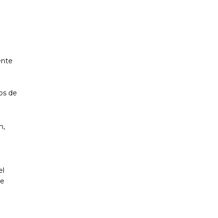
ente
ios de
n,
el
ne