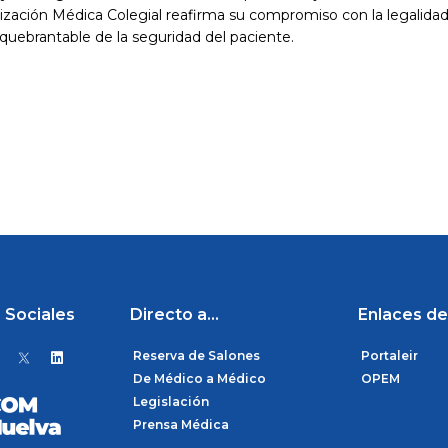
ganización Médica Colegial reafirma su compromiso con la legalida
nquebrantable de la seguridad del paciente.
 Sociales
Directo a...
Enlaces de
L
Reserva de Salones
Portaleir
i
n
De Médico a Médico
OPEM
k
Legislación
e
d
Prensa Médica
i