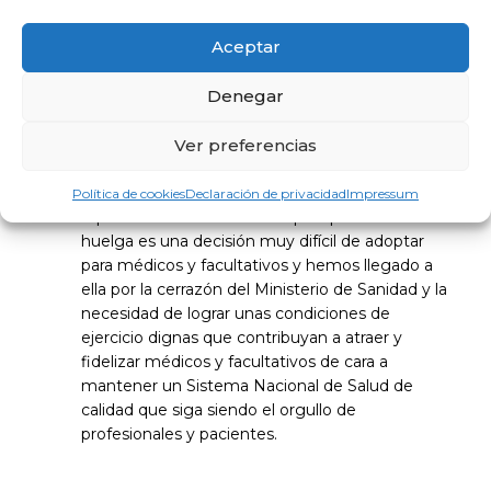
nos haga llegar una oferta concreta de
Aceptar
negociación que permita avanzar hacia la
resolución del conflicto actual, cuyo final pasa
Denegar
necesariamente por la negociación directa entre
el Ministerio de Sanidad y el Comité de Huelga.
Una vez más, reiteramos nuestra mano tendida
Ver preferencias
y nuestra disposición a la negociación que evite
esta situación dolorosa de conflicto y
Política de cookies
Declaración de privacidad
Impressum
repercusiones no deseadas para pacientes. Una
huelga es una decisión muy difícil de adoptar
para médicos y facultativos y hemos llegado a
ella por la cerrazón del Ministerio de Sanidad y la
necesidad de lograr unas condiciones de
ejercicio dignas que contribuyan a atraer y
fidelizar médicos y facultativos de cara a
mantener un Sistema Nacional de Salud de
calidad que siga siendo el orgullo de
profesionales y pacientes.