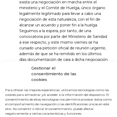
exista una negociación en marcha entre el
ministerio y el Comité de Huelga, único órgano
legalmente legitimado para llevar a cabo una
negociación de esta naturaleza, con el fin de
alcanzar un acuerdo y poner fin a la huelga.
Seguimos a la espera, por tanto, de una
convocatoria por parte del Ministerio de Sanidad
a ese respecto, y este mismo viernes se ha
cursado una petición oficial de reunión urgente,
además de que se ha remitido en los últimos
días documentación de cara a dicha negociación.
En cualquier caso, el Comité de Huelga sigue
Gestionar el
dispuesto a restablecer la negociación con el
consentimiento de las
Ministerio de Sanidad, cuya interrupción es
cookies
responsabilidad exclusiva de éste, y reitera que el
ministerio conoce sobradamente las
Para ofrecer las mejores experiencias, utilizamos tecnologías como las
reivindicaciones del colectivo médico trasladadas
cookies para almacenar y/o acceder a la información del dispositivo. El
consentimiento de estas tecnologías nos permitirá procesar datos como
en numerosas reuniones y documentos a lo
el comportamiento de navegación o las identificaciones únicas en este
largo del último año. El Comité de Huelga insta
sitio. No consentir o retirar el consentimiento, puede afectar
una vez más al ministerio a que más allá de
negativamente a ciertas características y funciones.
declaraciones vagas de disposición al diálogo,