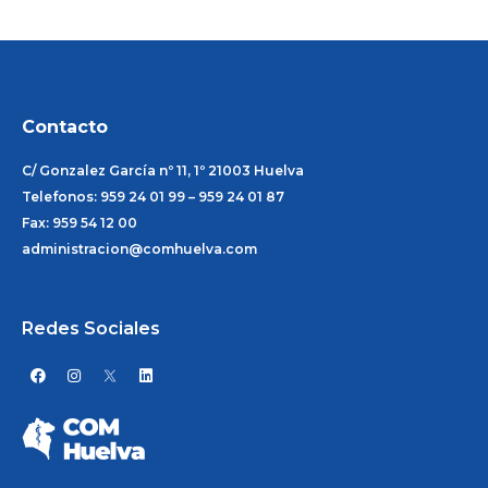
Contacto
C/ Gonzalez García nº 11, 1º 21003 Huelva
Telefonos: 959 24 01 99 – 959 24 01 87
Fax: 959 54 12 00
administracion@comhuelva.com
Redes Sociales
F
I
L
a
n
i
c
s
n
e
t
k
b
a
e
o
g
d
o
r
i
k
a
n