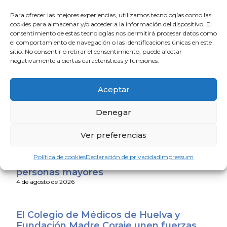
Para ofrecer las mejores experiencias, utilizamos tecnologías como las
cookies para almacenar y/o acceder a la información del dispositivo. El
consentimiento de estas tecnologías nos permitirá procesar datos como
el comportamiento de navegación o las identificaciones únicas en este
sitio. No consentir o retirar el consentimiento, puede afectar
negativamente a ciertas características y funciones.
Aceptar
Denegar
Ver preferencias
La Escuela de Verano Sénior cierra su
programación con una charla sobre
Política de cookies
Declaración de privacidad
Impressum
sexualidad y suelo pélvico en las
personas mayores
4 de agosto de 2026
El Colegio de Médicos de Huelva y
Fundación Madre Coraje unen fuerzas