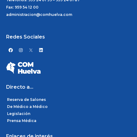
Fax: 959 54 12 00
administracion@comhuelva.com
Redes Sociales
F
I
L
a
n
i
c
s
n
e
t
k
b
a
e
o
g
d
o
r
i
k
a
n
m
Directo a...
Reserva de Salones
De Médico a Médico
Legislación
Prensa Médica
Enlaces de interés