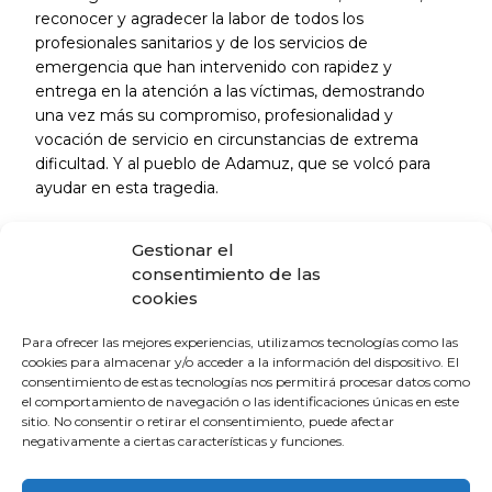
reconocer y agradecer la labor de todos los
profesionales sanitarios y de los servicios de
emergencia que han intervenido con rapidez y
entrega en la atención a las víctimas, demostrando
una vez más su compromiso, profesionalidad y
vocación de servicio en circunstancias de extrema
dificultad. Y al pueblo de Adamuz, que se volcó para
ayudar en esta tragedia.
Asimismo, la corporación colegial desea reconocer la
Gestionar el
labor de los profesionales sanitarios y de los servicios
consentimiento de las
de emergencia que han intervenido en la atención a
cookies
las víctimas, cuyo compromiso, rapidez y
profesionalidad han sido esenciales en unos
Para ofrecer las mejores experiencias, utilizamos tecnologías como las
momentos de enorme dificultad.
cookies para almacenar y/o acceder a la información del dispositivo. El
consentimiento de estas tecnologías nos permitirá procesar datos como
el comportamiento de navegación o las identificaciones únicas en este
sitio. No consentir o retirar el consentimiento, puede afectar
La Escuela de Verano Sénior cierra su
negativamente a ciertas características y funciones.
programación con una charla sobre
sexualidad y suelo pélvico en las