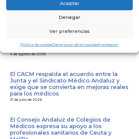
personas mayores
Aceptar
4 de agosto de 2026
Denegar
El Colegio de Médicos de Huelva y
Ver preferencias
Fundación Madre Coraje unen fuerzas
para promover una sociedad más
Política de cookies
Declaración de privacidad
Impressum
saludable y sostenible
4 de agosto de 2026
El CACM respalda el acuerdo entre la
Junta y el Sindicato Médico Andaluz y
exige que se convierta en mejoras reales
para los médicos
31 de julio de 2026
El Consejo Andaluz de Colegios de
Médicos expresa su apoyo a los
profesionales sanitarios de Ceuta y