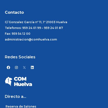
Contacto
C/ Gonzalez García nº 11, 1º 21003 Huelva
Telefonos: 959 24 01 99 – 959 24 01 87
Fax: 959 54 12 00
administracion@comhuelva.com
Redes Sociales
F
I
L
a
n
i
c
s
n
e
t
k
b
a
e
o
g
d
o
r
i
k
a
n
m
Directo a...
Reserva de Salones