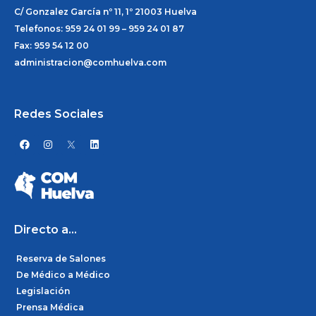
C/ Gonzalez García nº 11, 1º 21003 Huelva
Telefonos: 959 24 01 99 – 959 24 01 87
Fax: 959 54 12 00
administracion@comhuelva.com
Redes Sociales
F
I
L
a
n
i
c
s
n
e
t
k
b
a
e
o
g
d
o
r
i
k
a
n
m
Directo a...
Reserva de Salones
De Médico a Médico
Legislación
Prensa Médica