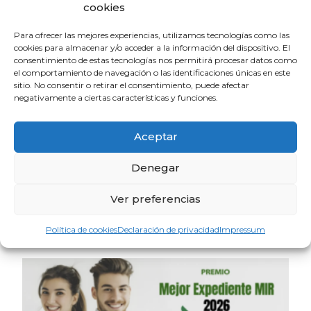
cookies
Para ofrecer las mejores experiencias, utilizamos tecnologías como las
cookies para almacenar y/o acceder a la información del dispositivo. El
consentimiento de estas tecnologías nos permitirá procesar datos como
el comportamiento de navegación o las identificaciones únicas en este
sitio. No consentir o retirar el consentimiento, puede afectar
negativamente a ciertas características y funciones.
Aceptar
Denegar
La OMC convoca la VIII edición de los
Ver preferencias
Premios Médicos y Pacientes
17 de julio de 2026
Política de cookies
Declaración de privacidad
Impressum