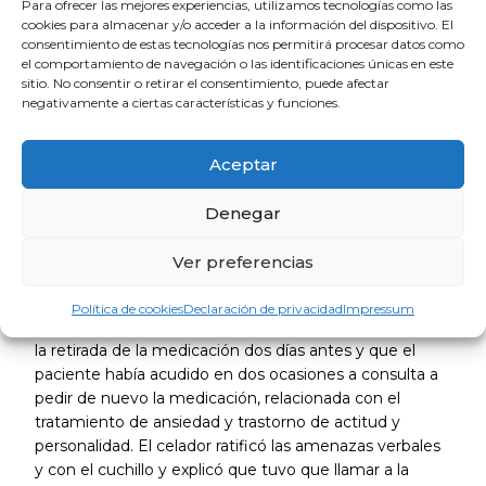
Para ofrecer las mejores experiencias, utilizamos tecnologías como las
fisuras» y en línea con los expresados por el celador y
cookies para almacenar y/o acceder a la información del dispositivo. El
agente de la Guardia Civil.
consentimiento de estas tecnologías nos permitirá procesar datos como
el comportamiento de navegación o las identificaciones únicas en este
sitio. No consentir o retirar el consentimiento, puede afectar
En su defensa el ya condenado argumentó que entró
negativamente a ciertas características y funciones.
en el centro médico para pedir su medicación, que
«tenía ansiedad y no había dormido» y que el médico
se negó a dársela diciéndole que le «pinchaba en el
Aceptar
culete, y que le faltaban unos días para que le tocara
nuevamente la medicación», pero que él «no quería
Denegar
pincharse porque era un valium y podía afectarle en su
trabajo». Que sacó el cuchillo al igual que otras cosas
Ver preferencias
de la mochila para mostrar el bote vacío de
medicamentos, pero en ningún momento amenazó a
Política de cookies
Declaración de privacidad
Impressum
nadie. El médico explicó que comprobó en el sistema
la retirada de la medicación dos días antes y que el
paciente había acudido en dos ocasiones a consulta a
pedir de nuevo la medicación, relacionada con el
tratamiento de ansiedad y trastorno de actitud y
personalidad. El celador ratificó las amenazas verbales
y con el cuchillo y explicó que tuvo que llamar a la