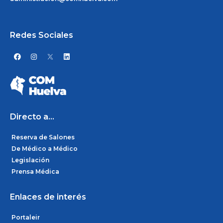
Redes Sociales
F
I
L
a
n
i
c
s
n
e
t
k
b
a
e
o
g
d
o
r
i
k
a
n
m
Directo a...
Reserva de Salones
De Médico a Médico
Legislación
Prensa Médica
Enlaces de interés
Portaleir