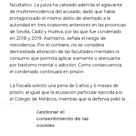
facultativo. La jueza ha valorado además el agravante
de multirreincidencia del acusado, dado que había
protagonizado el mismo delito de atentado a la
autoridad en tres ocasiones anteriores en las provincias
de Sevilla, Cádiz y Huelva, por las que fue condenado
en 2018 y 2019. Asimismo, señala el riesgo de
reincidencia. Por el contrario, no se considera
demostrada alteración de las facultades mentales ni
consumo que permita aplicar eximente o atenuante
por trastorno mental o adicción. Como consecuencia,
el condenado continuará en prisión.
La Fiscalía solicitó una pena de 5 años y 6 meses de
prisión, al igual que la acusación particular ejercida por
el Colegio de Médicos, mientras que la defensa pidió la
libre absolución del acusado.
Gestionar el
consentimiento de las
La jueza ha considerado que el relato del acusado «no
cookies
ha resultado en modo alguno convincente» mientras
que el del médico era «persistente, contundente y sin