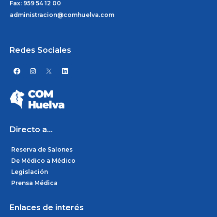
Fax: 959 54 12 00
administracion@comhuelva.com
Redes Sociales
F
I
L
a
n
i
c
s
n
e
t
k
b
a
e
o
g
d
o
r
i
k
a
n
m
Directo a...
Reserva de Salones
De Médico a Médico
Legislación
Prensa Médica
Enlaces de interés