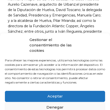
Aurelio Cazenave, arquitecto de Urbanz;el presidente
de la Diputación de Huelva, David Toscano; la delegada
de Sanidad, Presidencia y Emergencias, Manuela Caro;
y a la alcaldesa de Huelva, Pilar Miranda; así como la
directora de la Fundación Atlantic Copper, Ángeles
Sánchez; entre otros, junto a Iván Regueira, presidente
de la Asociación El Patio del Amor y, el anfitrión,
Gestionar el
Manuel García de la Vega, director gerente del Hospital
consentimiento de las
Universitario Juan Ramón Jiménez.
cookies
Para ofrecer las mejores experiencias, utilizamos tecnologías como las
La Escuela de Verano Sénior cierra su
cookies para almacenar y/o acceder a la información del dispositivo. El
programación con una charla sobre
consentimiento de estas tecnologías nos permitirá procesar datos como
sexualidad y suelo pélvico en las
el comportamiento de navegación o las identificaciones únicas en este
sitio. No consentir o retirar el consentimiento, puede afectar
personas mayores
negativamente a ciertas características y funciones.
4 de agosto de 2026
Aceptar
El Colegio de Médicos de Huelva y
Fundación Madre Coraje unen fuerzas
Denegar