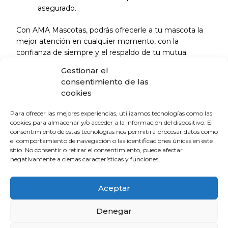
asegurado.
Con AMA Mascotas, podrás ofrecerle a tu mascota la
mejor atención en cualquier momento, con la
confianza de siempre y el respaldo de tu mutua.
Gestionar el
MAS INFORMACIÓN
consentimiento de las
cookies
La Escuela de Verano Sénior cierra su
Para ofrecer las mejores experiencias, utilizamos tecnologías como las
programación con una charla sobre
cookies para almacenar y/o acceder a la información del dispositivo. El
sexualidad y suelo pélvico en las
consentimiento de estas tecnologías nos permitirá procesar datos como
personas mayores
el comportamiento de navegación o las identificaciones únicas en este
sitio. No consentir o retirar el consentimiento, puede afectar
4 de agosto de 2026
negativamente a ciertas características y funciones.
El Colegio de Médicos de Huelva y
Aceptar
Fundación Madre Coraje unen fuerzas
para promover una sociedad más
Denegar
saludable y sostenible
4 de agosto de 2026