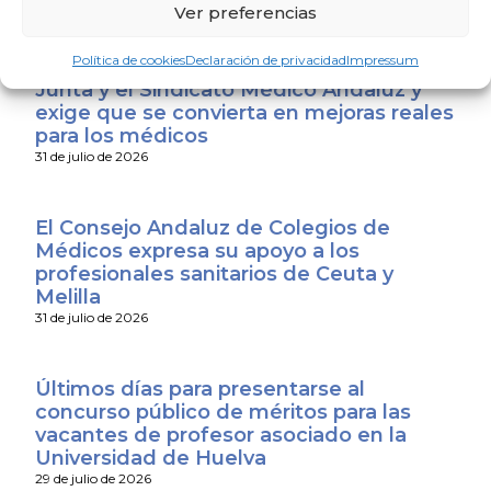
Ver preferencias
Política de cookies
Declaración de privacidad
Impressum
El CACM respalda el acuerdo entre la
Junta y el Sindicato Médico Andaluz y
exige que se convierta en mejoras reales
para los médicos
31 de julio de 2026
El Consejo Andaluz de Colegios de
Médicos expresa su apoyo a los
profesionales sanitarios de Ceuta y
Melilla
31 de julio de 2026
Últimos días para presentarse al
concurso público de méritos para las
vacantes de profesor asociado en la
Universidad de Huelva
29 de julio de 2026