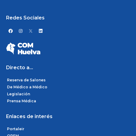
Redes Sociales
F
I
L
a
n
i
c
s
n
e
t
k
b
a
e
o
g
d
o
r
i
k
a
n
m
Directo a...
Reserva de Salones
De Médico a Médico
Legislación
Prensa Médica
Enlaces de interés
Portaleir
OPEM