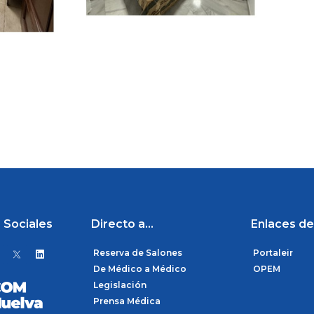
 Sociales
Directo a...
Enlaces de
L
Reserva de Salones
Portaleir
i
n
De Médico a Médico
OPEM
k
Legislación
e
d
Prensa Médica
i