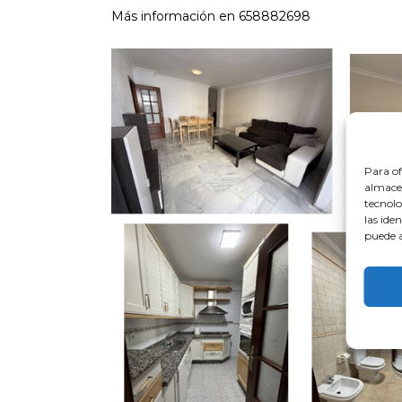
Más información en 658882698
Para of
almacen
tecnolo
las ide
puede a