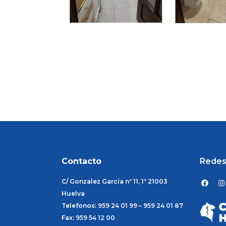
Contacto
Redes
F
I
C/ Gonzalez García nº 11, 1º 21003
a
n
c
s
Huelva
e
t
Telefonos: 959 24 01 99 – 959 24 01 87
b
a
o
g
Fax: 959 54 12 00
o
r