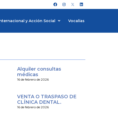
F
I
L
a
n
i
c
s
n
e
t
k
b
a
e
nternacional y Acción Social
Vocalías
o
g
d
o
r
i
k
a
n
m
Alquiler consultas
médicas
16 de febrero de 2026
VENTA O TRASPASO DE
CLÍNICA DENTAL.
16 de febrero de 2026