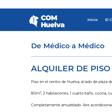
Ir
al
contenido
Inicio
El 
De Médico a Médico
ALQUILER DE PIS
Piso en el centro de Huelva, al lado de plaza d
2
80m
, 2 habitaciones, 1 cuarto baño, cocina, cu
Completamente amueblado. Aire acondicion