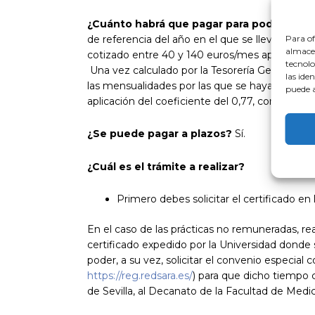
¿Cuánto habrá que pagar para poder recu
de referencia del año en el que se llevó a cabo 
Para of
almacen
cotizado entre 40 y 140 euros/mes aproximadam
tecnolo
Una vez calculado por la Tesorería General de 
las ide
las mensualidades por las que se haya formali
puede a
aplicación del coeficiente del 0,77, constituyen
¿Se puede pagar a plazos?
Sí.
¿Cuál es el trámite a realizar?
Primero debes solicitar el certificado e
En el caso de las prácticas no remuneradas, re
certificado expedido por la Universidad donde s
poder, a su vez, solicitar el convenio especial 
https://reg.redsara.es/
) para que dicho tiempo co
de Sevilla, al Decanato de la Facultad de Medic