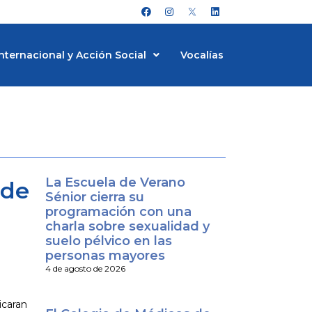
F
I
L
a
n
i
c
s
n
e
t
k
b
a
e
nternacional y Acción Social
Vocalías
o
g
d
o
r
i
k
a
n
m
La Escuela de Verano
 de
Sénior cierra su
programación con una
charla sobre sexualidad y
suelo pélvico en las
personas mayores
4 de agosto de 2026
icaran