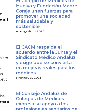
El Colegio de Médicos de
Huelva y Fundación Madre
Coraje unen fuerzas para
on
promover una sociedad
 al 1
más saludable y
sostenible
4 de agosto de 2026
El CACM respalda el
acuerdo entre la Junta y el
Sindicato Médico Andaluz
njero.
y exige que se convierta
en mejoras reales para los
l
médicos
an
31 de julio de 2026
nuevo
El Consejo Andaluz de
das
Colegios de Médicos
via al
expresa su apoyo a los
profesionales sanitarios de