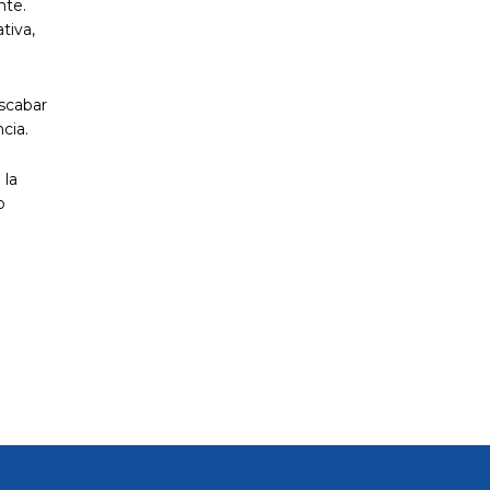
nte.
tiva,
oscabar
cia.
 la
o