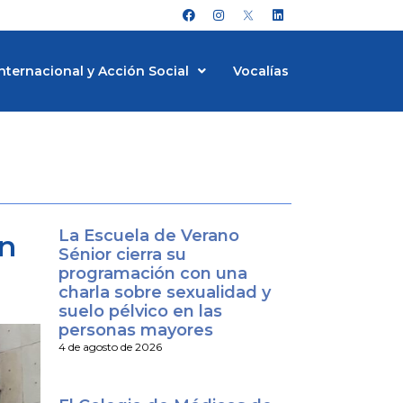
F
I
L
a
n
i
c
s
n
e
t
k
b
a
e
nternacional y Acción Social
Vocalías
o
g
d
o
r
i
k
a
n
m
La Escuela de Verano
ón
Sénior cierra su
programación con una
charla sobre sexualidad y
suelo pélvico en las
personas mayores
4 de agosto de 2026