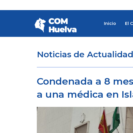
Ir
al
contenido
Inicio
El 
Noticias de Actualida
Condenada a 8 mese
a una médica en Isl