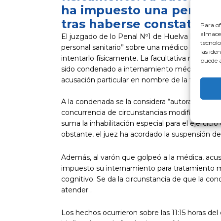
ha impuesto una pena d
tras haberse constatado 
Para of
almacen
El juzgado de lo Penal Nº1 de Huelva ha conde
tecnolo
personal sanitario” sobre una médico durante un
las ide
intentarlo físicamente. La facultativa recibió
puede a
sido condenado a internamiento médico. El Cole
acusación particular en nombre de la facultativ
A la condenada se la considera “autora penalme
concurrencia de circunstancias modificativas de
suma la inhabilitación especial para el ejercic
obstante, el juez ha acordado la suspensión de
Además, al varón que golpeó a la médica, acusa
impuesto su internamiento para tratamiento m
cognitivo. Se da la circunstancia de que la co
atender .
Los hechos ocurrieron sobre las 11:15 horas del d