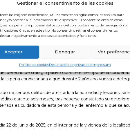
Gestionar el consentimiento de las cookies
e 6 meses de internamiento médic
su deterioro congnitivo.
recer las mejores experiencias, utilizamos tecnologías como las cookies para
ar y/o acceder a la información del dispositivo. El consentimiento de estas
nado a una mujer, G.L.P, a ocho meses de prisión por “atentado
gías nos permitirá procesar datos como el comportamiento de navegación o
a atención domiciliaria en Isla Cristina, al agredirla verbalmente
ntificaciones únicas en este sitio. No consentir o retirar el consentimiento,
 además un puñetazo en la cara, cuyo autor ha sido un hombre qu
fectar negativamente a ciertas características y funciones.
gio de Médicos ha ejercido a través de sus servicios jurídicos la
a y colegiada.
Aceptar
Denegar
Ver preferenc
nte responsable de un delito de atentado a personal sanitario, si
Política de cookies
Declaración de privacidad
Impressum
 la responsabilidad criminal” y a la pena de 8 meses de prisión s
io del derecho de sufragio pasivo durante el tiempo de la condena
 la la pena condicionada a que durante 2 años no vuelva a delinqu
do de sendos delitos de atentado a la autoridad y lesiones, se l
édico durante seis meses, tras haberse constatado su deterioro
ndenada es cuidadora de esta persona y del enfermo al que se ac
ía 22 de junio de 2025, en el interior de la vivienda de la localida