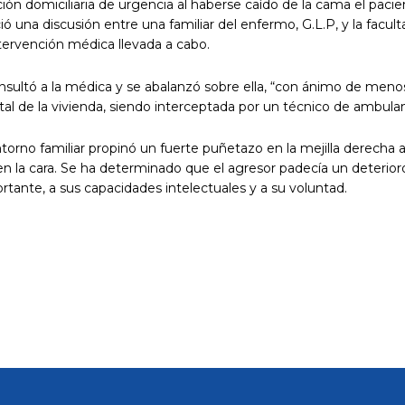
nción domiciliaria de urgencia al haberse caído de la cama el pacie
ó una discusión entre una familiar del enfermo, G.L.P, y la faculta
ntervención médica llevada a cabo.
nsultó a la médica y se abalanzó sobre ella, “con ánimo de men
ortal de la vivienda, siendo interceptada por un técnico de ambulan
no familiar propinó un fuerte puñetazo en la mejilla derecha a
 la cara. Se ha determinado que el agresor padecía un deterior
ante, a sus capacidades intelectuales y a su voluntad.