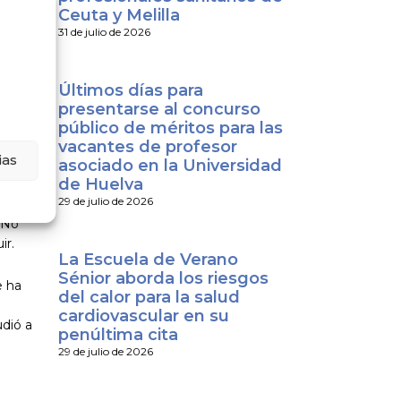
Ceuta y Melilla
o
31 de julio de 2026
 a
 e
Últimos días para
e ha
presentarse al concurso
público de méritos para las
vacantes de profesor
ias
asociado en la Universidad
de Huelva
n la
29 de julio de 2026
e le
. No
ir.
La Escuela de Verano
Sénior aborda los riesgos
e ha
del calor para la salud
cardiovascular en su
udió a
penúltima cita
29 de julio de 2026
d