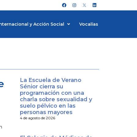
F
I
L
a
n
i
c
s
n
e
t
k
b
a
e
nternacional y Acción Social
Vocalías
o
g
d
o
r
i
k
a
n
m
La Escuela de Verano
e
Sénior cierra su
programación con una
charla sobre sexualidad y
suelo pélvico en las
personas mayores
4 de agosto de 2026
n