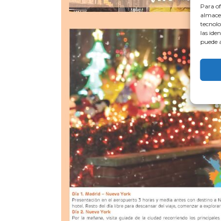
Para of
almacen
tecnolo
las ide
puede a