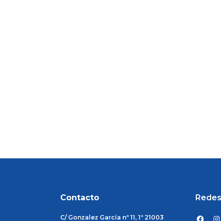
Contacto
Redes
F
I
C/ Gonzalez García nº 11, 1º 21003