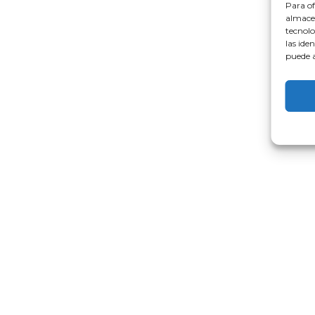
Para of
almacen
tecnolo
las ide
puede a