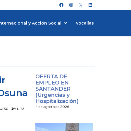
F
I
L
a
n
i
c
s
n
e
t
k
b
a
e
nternacional y Acción Social
Vocalías
o
g
d
o
r
i
k
a
n
m
OFERTA DE
ir
EMPLEO EN
SANTANDER
-Osuna
(Urgencias y
Hospitalización)
4 de agosto de 2026
curso, de una