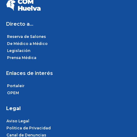
b
a
e
o
g
d
o
r
i
k
a
n
m
Directo a...
Reserva de Salones
De Médico a Médico
Legislación
Prensa Médica
Enlaces de interés
Portaleir
OPEM
Legal
Aviso Legal
Politica de Privacidad
Canal de Denuncias