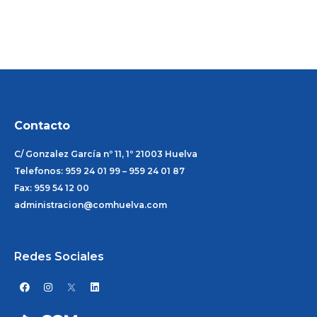
Contacto
C/ Gonzalez García nº 11, 1º 21003 Huelva
Telefonos: 959 24 01 99 – 959 24 01 87
Fax: 959 54 12 00
administracion@comhuelva.com
Redes Sociales
F
I
L
a
n
i
c
s
n
e
t
k