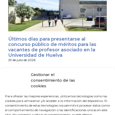
Últimos días para presentarse al
concurso público de méritos para las
vacantes de profesor asociado en la
Universidad de Huelva
29 de julio de 2026
Gestionar el
Oferta de empleo para cubrir un puesto
consentimiento de las
de docente especializado en Medicina
cookies
Familiar y Comunitaria (vía MIR).
2 de junio de 2026
Para ofrecer las mejores experiencias, utilizamos tecnologías como las
cookies para almacenar y/o acceder a la información del dispositivo. El
consentimiento de estas tecnologías nos permitirá procesar datos como
Oferta de empleo médico en Huelva
el comportamiento de navegación o las identificaciones únicas en este
29 de abril de 2026
sitio. No consentir o retirar el consentimiento, puede afectar