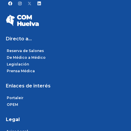
F
I
L
a
n
i
c
s
n
e
t
k
b
a
e
o
g
d
o
r
i
k
a
n
m
Directo a...
Reserva de Salones
De Médico a Médico
Legislación
Prensa Médica
Enlaces de interés
Portaleir
OPEM
Legal