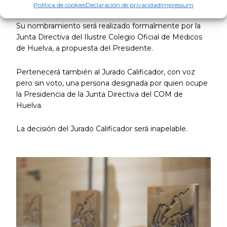
Fundación Atlantic Copper.
Política de cookies
Declaración de privacidad
Impressum
Su nombramiento será realizado formalmente por la
Junta Directiva del Ilustre Colegio Oficial de Médicos
de Huelva, a propuesta del Presidente.
Pertenecerá también al Jurado Calificador, con voz
pero sin voto, una persona designada por quien ocupe
la Presidencia de la Junta Directiva del COM de
Huelva.
La decisión del Jurado Calificador será inapelable.