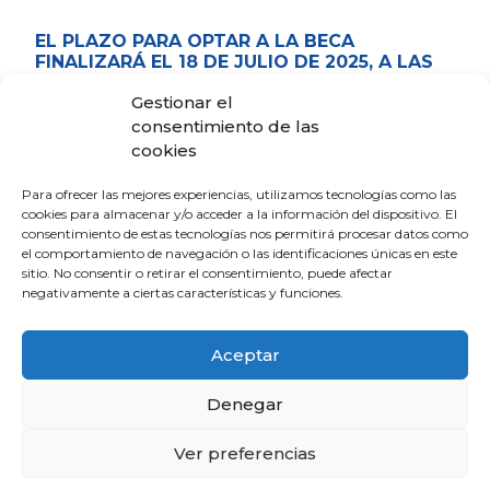
EL PLAZO PARA OPTAR A LA BECA
FINALIZARÁ EL 18 DE JULIO DE 2025, A LAS
13,00 HORAS.
Gestionar el
LA DOCUMENTACIÓN REQUERIDA SE
consentimiento de las
PRESENTARÁ EN LA SECRETARÍA DEL COLEGIO DE
cookies
MÉDICOS ANTES DE LA FECHA INDICADA
ANTERIORMENTE.
Para ofrecer las mejores experiencias, utilizamos tecnologías como las
cookies para almacenar y/o acceder a la información del dispositivo. El
JURADO CALIFICADOR.
consentimiento de estas tecnologías nos permitirá procesar datos como
el comportamiento de navegación o las identificaciones únicas en este
sitio. No consentir o retirar el consentimiento, puede afectar
Estará formado por un representante de cada una de
negativamente a ciertas características y funciones.
las Comisiones de Docencia de los hospitales de
nuestra provincia que la tengan constituida, un
representante de la Unidad Docente de Medicina
Aceptar
Familiar y Comunitaria de Huelva, un representante de
los Tutores del Área Médica y otro del Área Quirúrgica,
Denegar
un representante de los Tutores de Especialidades
centralizadas, y otro de los de Medicina Familiar y
Ver preferencias
Comunitaria, así como un representante de la