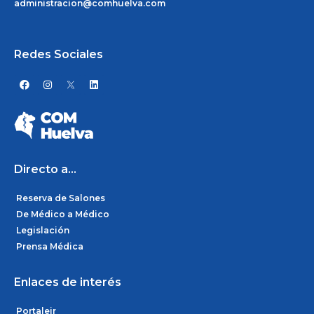
administracion@comhuelva.com
Redes Sociales
F
I
L
a
n
i
c
s
n
e
t
k
b
a
e
o
g
d
o
r
i
k
a
n
m
Directo a...
Reserva de Salones
De Médico a Médico
Legislación
Prensa Médica
Enlaces de interés
Portaleir