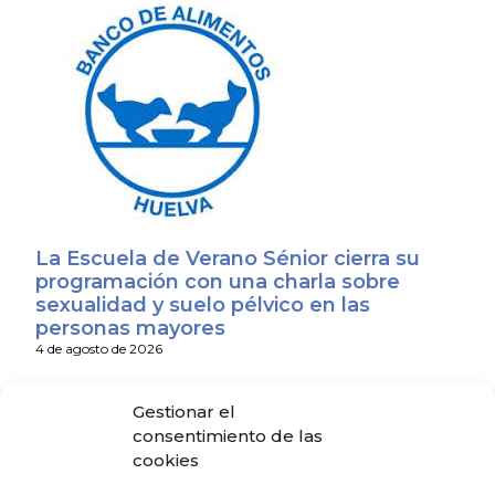
La Escuela de Verano Sénior cierra su
programación con una charla sobre
sexualidad y suelo pélvico en las
personas mayores
4 de agosto de 2026
Gestionar el
El Colegio de Médicos de Huelva y
consentimiento de las
Fundación Madre Coraje unen fuerzas
cookies
para promover una sociedad más
saludable y sostenible