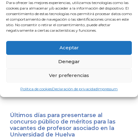
Para ofrecer las mejores experiencias, utilizamos tecnologías como las
4 de agosto de 2026
cookies para almacenar y/o acceder a la información del dispositivo. El
consentimiento de estas tecnologías nos permitirá procesar datos como
el comportamiento de navegación o las identificaciones únicas en este
El CACM respalda el acuerdo entre la
sitio. No consentir o retirar el consentimiento, puede afectar
Junta y el Sindicato Médico Andaluz y
negativamente a ciertas características y funciones.
exige que se convierta en mejoras reales
para los médicos
Aceptar
31 de julio de 2026
Denegar
El Consejo Andaluz de Colegios de
Ver preferencias
Médicos expresa su apoyo a los
profesionales sanitarios de Ceuta y
Melilla
Política de cookies
Declaración de privacidad
Impressum
31 de julio de 2026
Últimos días para presentarse al
concurso público de méritos para las
vacantes de profesor asociado en la
Universidad de Huelva