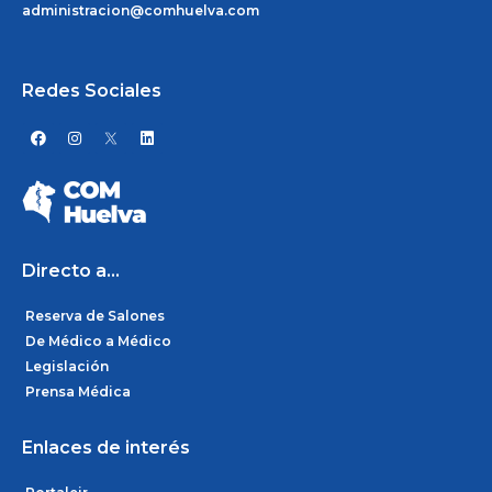
administracion@comhuelva.com
Redes Sociales
F
I
L
a
n
i
c
s
n
e
t
k
b
a
e
o
g
d
o
r
i
k
a
n
m
Directo a...
Reserva de Salones
De Médico a Médico
Legislación
Prensa Médica
Enlaces de interés