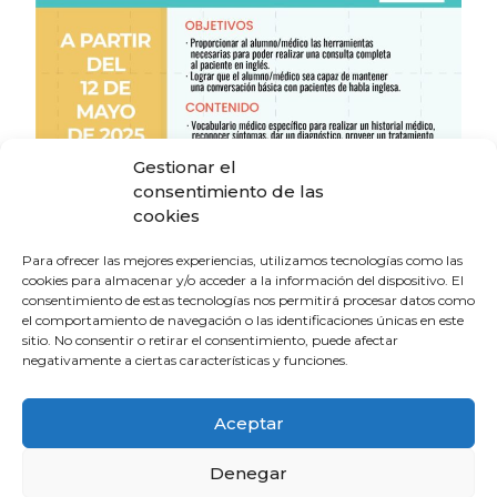
Gestionar el
consentimiento de las
cookies
Para ofrecer las mejores experiencias, utilizamos tecnologías como las
La Escuela de Verano Sénior cierra su
cookies para almacenar y/o acceder a la información del dispositivo. El
programación con una charla sobre
consentimiento de estas tecnologías nos permitirá procesar datos como
sexualidad y suelo pélvico en las
el comportamiento de navegación o las identificaciones únicas en este
personas mayores
sitio. No consentir o retirar el consentimiento, puede afectar
4 de agosto de 2026
negativamente a ciertas características y funciones.
Aceptar
El Colegio de Médicos de Huelva y
Fundación Madre Coraje unen fuerzas
Denegar
para promover una sociedad más