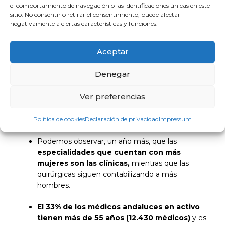
el comportamiento de navegación o las identificaciones únicas en este
ámbito mixto.
sitio. No consentir o retirar el consentimiento, puede afectar
negativamente a ciertas características y funciones.
El número de mujeres en activo supera en
4.000 al de hombres en activo, y la
Aceptar
diferencia es aún mayor en la Pública
.
Debemos insistir a la Administración en que
Denegar
aumenten las medidas de conciliación, la
protección del riesgo durante el embarazo y la
Ver preferencias
lactancia de todas ellas. Intentar eliminar las
guardias de 24 horas es una aspiración legítima
Política de cookies
Declaración de privacidad
Impressum
de hombres y mujeres.
Podemos observar, un año más, que las
especialidades que cuentan con más
mujeres son las clínicas,
mientras que las
quirúrgicas siguen contabilizando a más
hombres.
El 33% de los médicos andaluces en activo
tienen más de 55 años (12.430 médicos)
y es