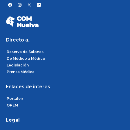
F
I
L
a
n
i
c
s
n
e
t
k
b
a
e
o
g
d
o
r
i
k
a
n
m
Directo a...
Reserva de Salones
De Médico a Médico
Legislación
Prensa Médica
Enlaces de interés
Portaleir
OPEM
Legal