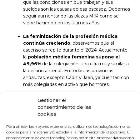
que las condiciones en que trabajan y sus
sueldos son las causas de esa escasez. Debemos
seguir aumentando las plazas MIR como se
viene haciendo en los últimos años.
La feminización de la profesión médica
continúa creciendo
, observamos que el
ascenso se repite durante el 2024. Actualmente
la
población médica femenina supone el
49,96%
de la colegiación, una cifra muy similar a
la del año anterior. En todas las provincias
andaluzas, excepto Cádiz y Jaén, ya cuentan con
más colegiadas en activo que hombres.
Al analizar el ámbito laboral por sexo
destaca
Gestionar el
que en el ámbito público hay una mayoría
consentimiento de las
de colegiadas: 15.477 médicas frente a
cookies
9.286 médicos (1.443 médicas más que en
2023);
mientras que en el ejercicio privado y
Para ofrecer las mejores experiencias, utilizamos tecnologías como las
mixto la mayoría son hombres: 4.890 médicos
cookies para almacenar y/o acceder a la información del dispositivo. El
consentimiento de estas tecnologías nos permitirá procesar datos como
en ejercicio privado y mixto 2.830 médicos en el