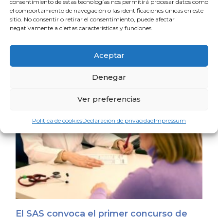
consentimiento de estas tecnologías nos permitirá procesar datos como
el comportamiento de navegación o las identificaciones únicas en este
sitio. No consentir o retirar el consentimiento, puede afectar
Oferta de empleo médico en Huelva
negativamente a ciertas características y funciones.
29 de abril de 2026
Aceptar
Oferta de empleo en Isla Cristina
Denegar
9 de marzo de 2026
Ver preferencias
Política de cookies
Declaración de privacidad
Impressum
El SAS convoca el primer concurso de