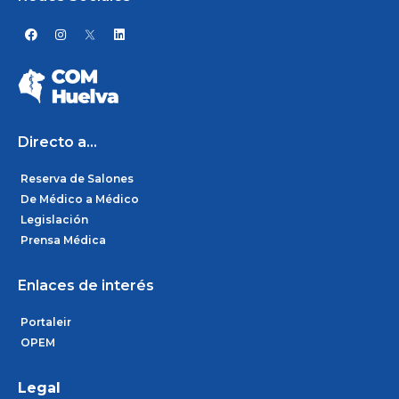
F
I
L
a
n
i
c
s
n
e
t
k
b
a
e
o
g
d
o
r
i
k
a
n
m
Directo a...
Reserva de Salones
De Médico a Médico
Legislación
Prensa Médica
Enlaces de interés
Portaleir
OPEM
Legal