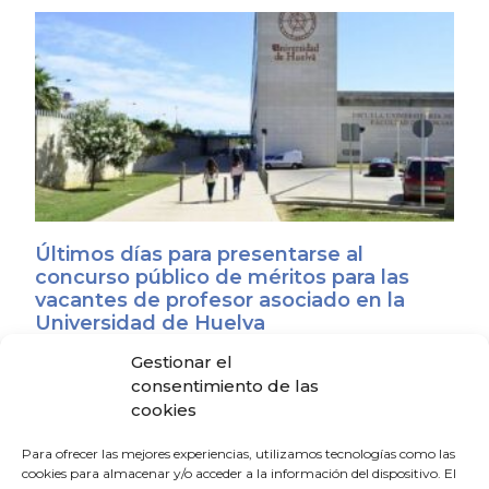
Últimos días para presentarse al
concurso público de méritos para las
vacantes de profesor asociado en la
Universidad de Huelva
29 de julio de 2026
Gestionar el
consentimiento de las
cookies
Oferta de empleo para cubrir un puesto
de docente especializado en Medicina
Para ofrecer las mejores experiencias, utilizamos tecnologías como las
Familiar y Comunitaria (vía MIR).
cookies para almacenar y/o acceder a la información del dispositivo. El
2 de junio de 2026