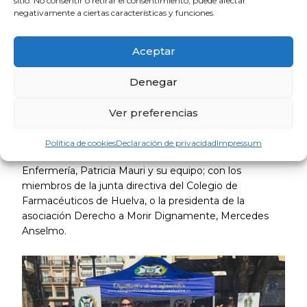
sitio. No consentir o retirar el consentimiento, puede afectar
negativamente a ciertas características y funciones.
Aceptar
Denegar
La presidenta del Colegio de Médicos, Mercedes
Ramblado, ha mantenido encuentros con los
Ver preferencias
participantes del resto de participantes en esta
actividad divulgativa dirigida a la ciudadanía. Entre ellos,
Política de cookies
Declaración de privacidad
Impressum
ha conversado con la presidenta del Colegio de
Enfermería, Patricia Mauri y su equipo; con los
miembros de la junta directiva del Colegio de
Farmacéuticos de Huelva, o la presidenta de la
asociación Derecho a Morir Dignamente, Mercedes
Anselmo.