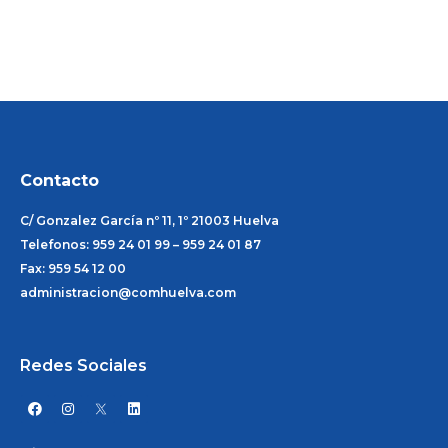
Contacto
C/ Gonzalez García nº 11, 1º 21003 Huelva
Telefonos: 959 24 01 99 – 959 24 01 87
Fax: 959 54 12 00
administracion@comhuelva.com
Redes Sociales
F
I
L
a
n
i
c
s
n
e
t
k