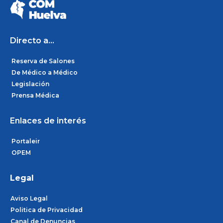
b
a
e
o
g
d
o
r
i
k
a
n
m
Directo a...
Reserva de Salones
De Médico a Médico
Legislación
Prensa Médica
Enlaces de interés
Portaleir
OPEM
Legal
Aviso Legal
Politica de Privacidad
Canal de Denuncias