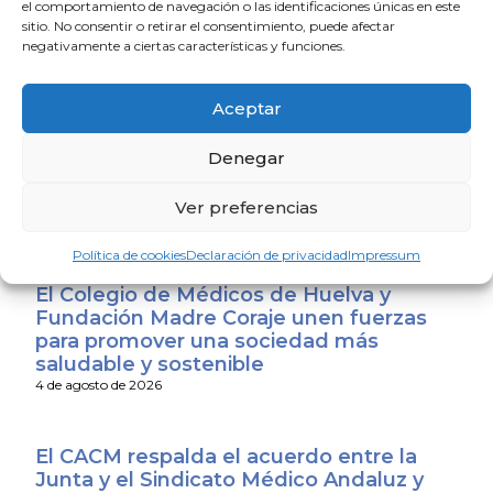
el comportamiento de navegación o las identificaciones únicas en este
población general, así como para mejorar la calidad de
sitio. No consentir o retirar el consentimiento, puede afectar
vida de aquellos pacientes que estén en curso de un
negativamente a ciertas características y funciones.
tratamiento oncológico.
Aceptar
La Escuela de Verano Sénior cierra su
programación con una charla sobre
Denegar
sexualidad y suelo pélvico en las
personas mayores
Ver preferencias
4 de agosto de 2026
Política de cookies
Declaración de privacidad
Impressum
El Colegio de Médicos de Huelva y
Fundación Madre Coraje unen fuerzas
para promover una sociedad más
saludable y sostenible
4 de agosto de 2026
El CACM respalda el acuerdo entre la
Junta y el Sindicato Médico Andaluz y