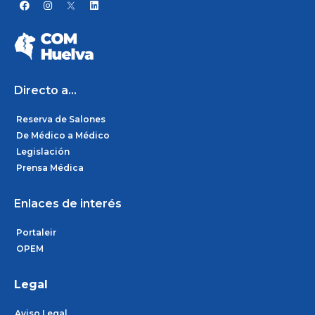
F
I
L
a
n
i
c
s
n
e
t
k
b
a
e
o
g
d
o
r
i
k
a
n
m
Directo a...
Reserva de Salones
De Médico a Médico
Legislación
Prensa Médica
Enlaces de interés
Portaleir
OPEM
Legal
Aviso Legal