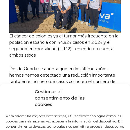
El cáncer de colon es ya el tumor más frecuente en la
población española con 44.924 casos en 2.024 y el
segundo en mortalidad (11.142), teniendo en cuenta
ambos sexos.
Desde Geoda se apunta que en los últimos años
hemos hemos detectado una reducción importante
tanto en el número de casos como en el número de
muertes por carcinoma colorrectal en nuestro pais, por
Gestionar el
mejoras en el estilo de vida de la población, en los
consentimiento de las
métodos diagnósticos y en los tratamientos aplicados.
cookies
Con esta carrera se quiere promover el ejercicio físico y
Para ofrecer las mejores experiencias, utilizamos tecnologías como las
la alimentación saludable como medida preventiva
cookies para almacenar y/o acceder a la información del dispositivo. El
consentimiento de estas tecnologías nos permitirá procesar datos como
para reducir el riesgo de cáncer de colon en la