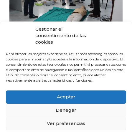
Gestionar el
consentimiento de las
La Escuela de Verano Sénior cierra su
cookies
programación con una charla sobre
sexualidad y suelo pélvico en las
Para ofrecer las mejores experiencias, utilizamos tecnologías como las
personas mayores
cookies para almacenar y/o acceder a la información del dispositivo. El
4 de agosto de 2026
consentimiento de estas tecnologías nos permitirá procesar datos como
el comportamiento de navegación o las identificaciones únicas en este
sitio. No consentir o retirar el consentimiento, puede afectar
negativamente a ciertas características y funciones.
El Colegio de Médicos de Huelva y
Fundación Madre Coraje unen fuerzas
para promover una sociedad más
Aceptar
saludable y sostenible
4 de agosto de 2026
Denegar
Ver preferencias
El CACM respalda el acuerdo entre la