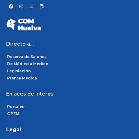
F
I
L
a
n
i
c
s
n
e
t
k
b
a
e
o
g
d
o
r
i
k
a
n
m
Directo a...
Reserva de Salones
De Médico a Médico
Legislación
Prensa Médica
Enlaces de interés
Portaleir
OPEM
Legal