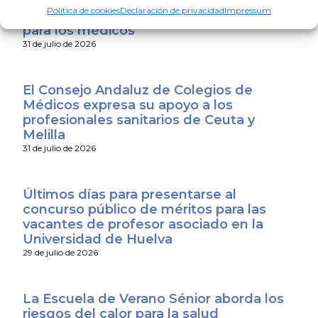
Junta y el Sindicato Médico Andaluz y
Política de cookies
Declaración de privacidad
Impressum
exige que se convierta en mejoras reales
para los médicos
31 de julio de 2026
El Consejo Andaluz de Colegios de
Médicos expresa su apoyo a los
profesionales sanitarios de Ceuta y
Melilla
31 de julio de 2026
Últimos días para presentarse al
concurso público de méritos para las
vacantes de profesor asociado en la
Universidad de Huelva
29 de julio de 2026
La Escuela de Verano Sénior aborda los
riesgos del calor para la salud