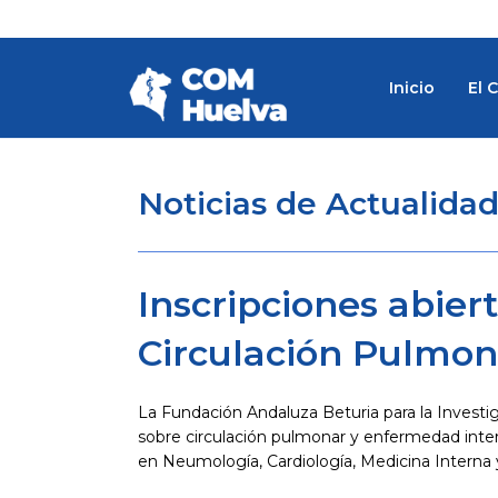
Ir
al
contenido
Inicio
El 
Noticias de Actualida
Inscripciones abier
Circulación Pulmon
La Fundación Andaluza Beturia para la Investi
sobre circulación pulmonar y enfermedad interst
en Neumología, Cardiología, Medicina Interna