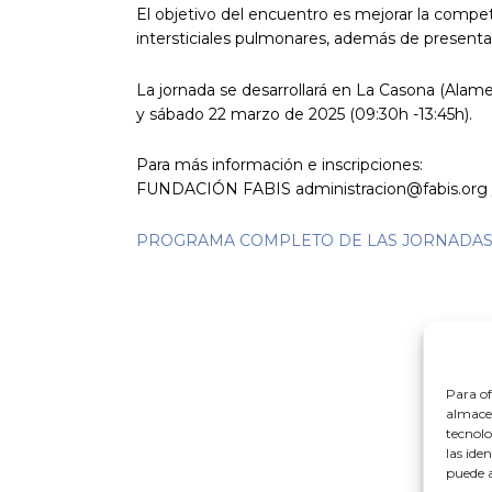
El objetivo del encuentro es mejorar la comp
intersticiales pulmonares, además de presentar 
La jornada se desarrollará en La Casona (Alam
y sábado 22 marzo de 2025 (09:30h -13:45h).
Para más información e inscripciones:
FUNDACIÓN FABIS administracion@fabis.org 
PROGRAMA COMPLETO DE LAS JORNADA
Para of
almacen
tecnolo
las ide
puede a