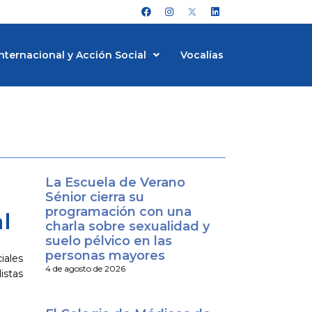
F
I
L
a
n
i
c
s
n
e
t
k
b
a
e
nternacional y Acción Social
Vocalías
o
g
d
o
r
i
k
a
n
m
La Escuela de Verano
Sénior cierra su
programación con una
l
charla sobre sexualidad y
suelo pélvico en las
personas mayores
iales
4 de agosto de 2026
istas