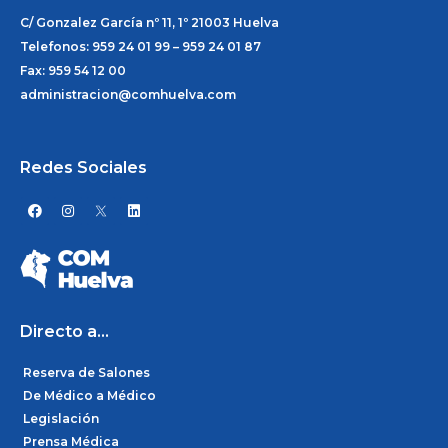
C/ Gonzalez García nº 11, 1º 21003 Huelva
Telefonos: 959 24 01 99 – 959 24 01 87
Fax: 959 54 12 00
administracion@comhuelva.com
Redes Sociales
F
I
L
a
n
i
c
s
n
e
t
k
b
a
e
o
g
d
o
r
i
k
a
n
m
Directo a...
Reserva de Salones
De Médico a Médico
Legislación
Prensa Médica