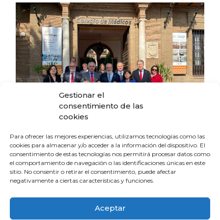
Gestionar el
consentimiento de las
cookies
Para ofrecer las mejores experiencias, utilizamos tecnologías como las
cookies para almacenar y/o acceder a la información del dispositivo. El
consentimiento de estas tecnologías nos permitirá procesar datos como
La Escuela de Verano Sénior cierra su
el comportamiento de navegación o las identificaciones únicas en este
programación con una charla sobre
sitio. No consentir o retirar el consentimiento, puede afectar
sexualidad y suelo pélvico en las
negativamente a ciertas características y funciones.
personas mayores
4 de agosto de 2026
Aceptar