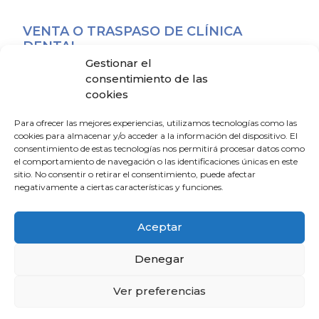
VENTA O TRASPASO DE CLÍNICA
DENTAL.
16 de febrero de 2026
Gestionar el
consentimiento de las
cookies
ALQUILER PISO ZONA CENTRO
3 de febrero de 2026
Para ofrecer las mejores experiencias, utilizamos tecnologías como las
cookies para almacenar y/o acceder a la información del dispositivo. El
consentimiento de estas tecnologías nos permitirá procesar datos como
el comportamiento de navegación o las identificaciones únicas en este
ALQUILER DE PISO ZONA CENTRO
sitio. No consentir o retirar el consentimiento, puede afectar
9 de octubre de 2025
negativamente a ciertas características y funciones.
Alquiler de despachos para
Aceptar
profesionales sanitarios – Clínica en
Huelva (NICA 417119)
Denegar
29 de mayo de 2025
Ver preferencias
Alquiler vacacional Sierra Nevada