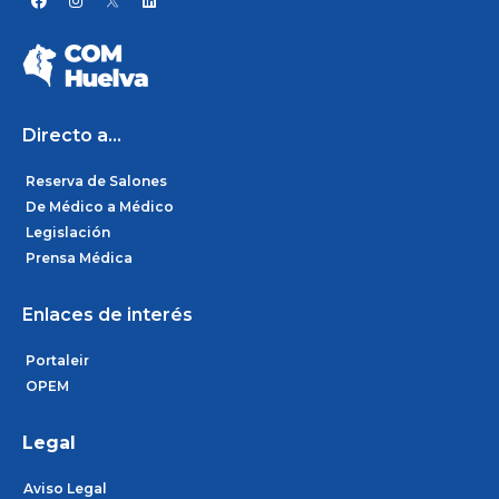
a
n
i
c
s
n
e
t
k
b
a
e
o
g
d
o
r
i
k
a
n
m
Directo a...
Reserva de Salones
De Médico a Médico
Legislación
Prensa Médica
Enlaces de interés
Portaleir
OPEM
Legal
Aviso Legal