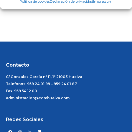
Política de cookies
Declaración de privacidad
Impressum
26 de marzo de 2025
Contacto
C/ Gonzalez García nº 11, 1º 21003 Huelva
Telefonos: 959 24 01 99 – 959 24 01 87
Fax: 959 54 12 00
administracion@comhuelva.com
Redes Sociales
F
I
L