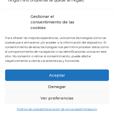
ningún niño onubense se quede sin regalo.
Gestionar el
La Escuela de Verano Sénior cierra su
programación con una charla sobre
consentimiento de las
sexualidad y suelo pélvico en las
cookies
personas mayores
4 de agosto de 2026
Para ofrecer las mejores experiencias, utilizamos tecnologías como las
cookies para almacenar y/o acceder a la información del dispositivo. El
consentimiento de estas tecnologías nos permitirá procesar datos como
el comportamiento de navegación o las identificaciones únicas en este
El Colegio de Médicos de Huelva y
sitio. No consentir o retirar el consentimiento, puede afectar
Fundación Madre Coraje unen fuerzas
negativamente a ciertas características y funciones.
para promover una sociedad más
saludable y sostenible
Aceptar
4 de agosto de 2026
Denegar
El CACM respalda el acuerdo entre la
Junta y el Sindicato Médico Andaluz y
Ver preferencias
exige que se convierta en mejoras reales
para los médicos
Política de cookies
Declaración de privacidad
Impressum
31 de julio de 2026