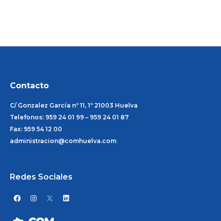
Contacto
C/ Gonzalez García nº 11, 1º 21003 Huelva
Telefonos: 959 24 01 99 – 959 24 01 87
Fax: 959 54 12 00
administracion@comhuelva.com
Redes Sociales
F
I
L
a
n
i
c
s
n
e
t
k