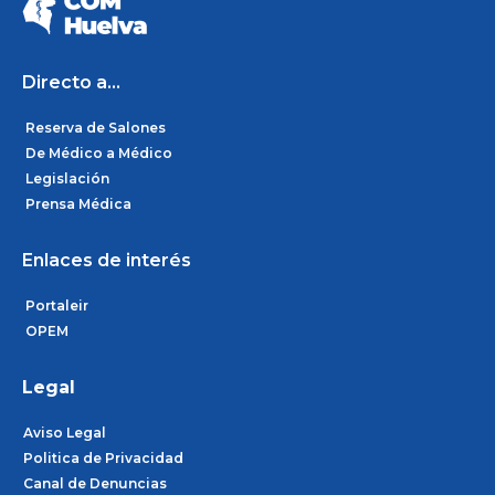
b
a
e
o
g
d
o
r
i
k
a
n
m
Directo a...
Reserva de Salones
De Médico a Médico
Legislación
Prensa Médica
Enlaces de interés
Portaleir
OPEM
Legal
Aviso Legal
Politica de Privacidad
Canal de Denuncias