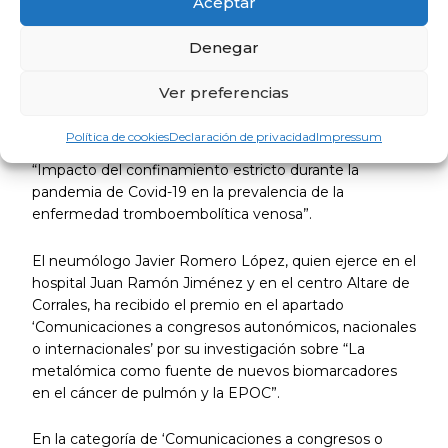
Aceptar
pronóstico independiente en el cáncer de
endometrio”.
Denegar
Entre los trabajos publicados en revistas médicas
Ver preferencias
nacionales o internacionales el jurado ha reconocido el
de la especialista en Medicina Familiar y Comunitaria
Política de cookies
Declaración de privacidad
Impressum
del Hospital de Riotinto Laura Carbajo Martín, sobre el
“Impacto del confinamiento estricto durante la
pandemia de Covid-19 en la prevalencia de la
enfermedad tromboembolítica venosa”.
El neumólogo Javier Romero López, quien ejerce en el
hospital Juan Ramón Jiménez y en el centro Altare de
Corrales, ha recibido el premio en el apartado
‘Comunicaciones a congresos autonómicos, nacionales
o internacionales’ por su investigación sobre “La
metalómica como fuente de nuevos biomarcadores
en el cáncer de pulmón y la EPOC”.
En la categoría de ‘Comunicaciones a congresos o