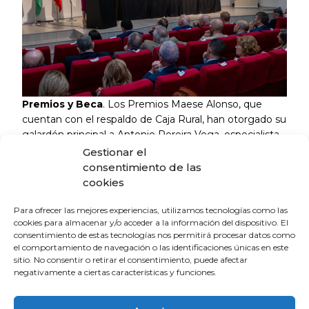
Premios y Beca
. Los Premios Maese Alonso, que
cuentan con el respaldo de Caja Rural, han otorgado su
galardón principal a Antonio Pereira Vega, especialista
en Neumología, por el trabajo “Diagnóstico precoz de
Gestionar el
cáncer de pulmón en muestras de suero previas a su
consentimiento de las
diagnóstico clínico: utilidad de la metabolómica”, en el
cookies
apartado ‘Trabajo de investigación aprobado por una
agencia de investigación’.
Para ofrecer las mejores experiencias, utilizamos tecnologías como las
cookies para almacenar y/o acceder a la información del dispositivo. El
consentimiento de estas tecnologías nos permitirá procesar datos como
El premio en la categoría de ‘Tesis doctorales y tesinas’
el comportamiento de navegación o las identificaciones únicas en este
ha sido para Elga López González, especialista en
sitio. No consentir o retirar el consentimiento, puede afectar
negativamente a ciertas características y funciones.
Obstetricia y Ginecología del Hospital Juan Ramón
Jiménez por el trabajo “Análisis del volumen tumoral en
resonancia magnética prequirúrgica como factor