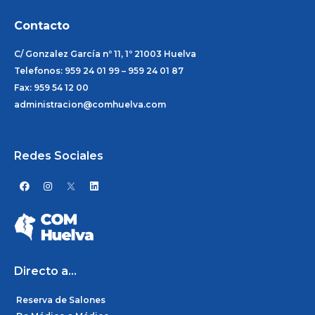
Contacto
C/ Gonzalez García nº 11, 1º 21003 Huelva
Telefonos: 959 24 01 99 – 959 24 01 87
Fax: 959 54 12 00
administracion@comhuelva.com
Redes Sociales
F
I
L
a
n
i
c
s
n
e
t
k
b
a
e
o
g
d
o
r
i
k
a
n
m
Directo a...
Reserva de Salones