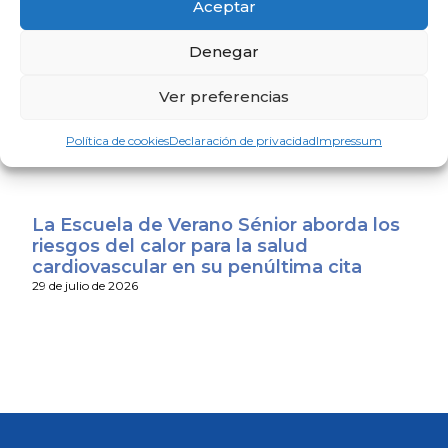
Aceptar
31 de julio de 2026
Denegar
Últimos días para presentarse al
Ver preferencias
concurso público de méritos para las
vacantes de profesor asociado en la
Universidad de Huelva
Política de cookies
Declaración de privacidad
Impressum
29 de julio de 2026
La Escuela de Verano Sénior aborda los
riesgos del calor para la salud
cardiovascular en su penúltima cita
29 de julio de 2026