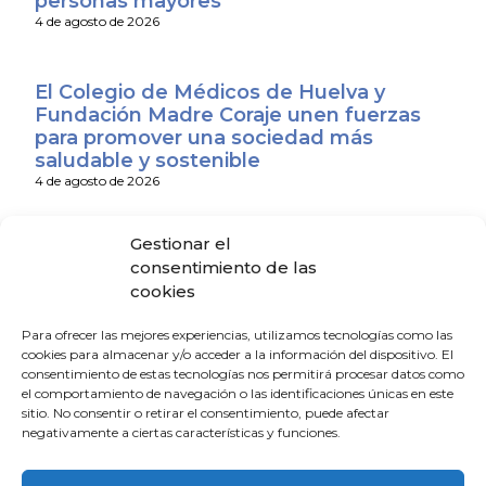
personas mayores
4 de agosto de 2026
El Colegio de Médicos de Huelva y
Fundación Madre Coraje unen fuerzas
para promover una sociedad más
saludable y sostenible
4 de agosto de 2026
Gestionar el
El CACM respalda el acuerdo entre la
consentimiento de las
Junta y el Sindicato Médico Andaluz y
cookies
exige que se convierta en mejoras reales
para los médicos
Para ofrecer las mejores experiencias, utilizamos tecnologías como las
31 de julio de 2026
cookies para almacenar y/o acceder a la información del dispositivo. El
consentimiento de estas tecnologías nos permitirá procesar datos como
el comportamiento de navegación o las identificaciones únicas en este
El Consejo Andaluz de Colegios de
sitio. No consentir o retirar el consentimiento, puede afectar
Médicos expresa su apoyo a los
negativamente a ciertas características y funciones.
profesionales sanitarios de Ceuta y
Melilla