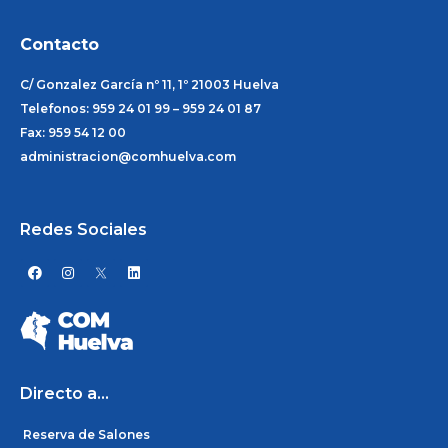
Contacto
C/ Gonzalez García nº 11, 1º 21003 Huelva
Telefonos: 959 24 01 99 – 959 24 01 87
Fax: 959 54 12 00
administracion@comhuelva.com
Redes Sociales
F
I
L
a
n
i
c
s
n
e
t
k
b
a
e
o
g
d
o
r
i
k
a
n
m
Directo a...
Reserva de Salones