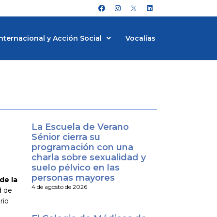
F
I
L
a
n
i
c
s
n
e
t
k
b
a
e
nternacional y Acción Social
Vocalías
o
g
d
o
r
i
k
a
n
m
La Escuela de Verano
Sénior cierra su
programación con una
charla sobre sexualidad y
suelo pélvico en las
personas mayores
de la
4 de agosto de 2026
d de
rio