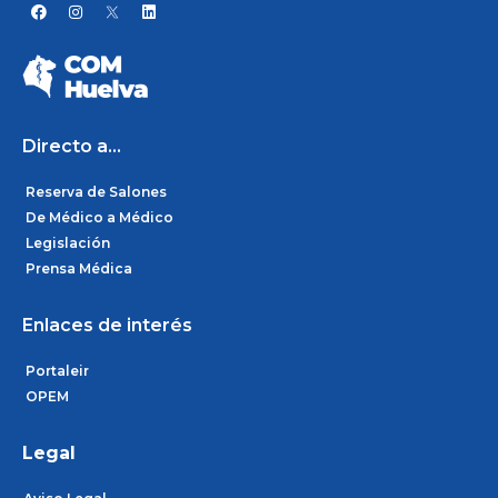
F
I
L
a
n
i
c
s
n
e
t
k
b
a
e
o
g
d
o
r
i
k
a
n
m
Directo a...
Reserva de Salones
De Médico a Médico
Legislación
Prensa Médica
Enlaces de interés
Portaleir
OPEM
Legal