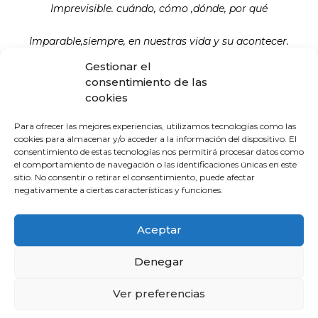
Imprevisible. cuándo, cómo ,dónde, por qué
Imparable,siempre, en nuestras vida y su acontecer.
Gestionar el
consentimiento de las
La Escuela de Verano Sénior cierra su
cookies
programación con una charla sobre
sexualidad y suelo pélvico en las
Para ofrecer las mejores experiencias, utilizamos tecnologías como las
personas mayores
cookies para almacenar y/o acceder a la información del dispositivo. El
4 de agosto de 2026
consentimiento de estas tecnologías nos permitirá procesar datos como
el comportamiento de navegación o las identificaciones únicas en este
sitio. No consentir o retirar el consentimiento, puede afectar
negativamente a ciertas características y funciones.
El Colegio de Médicos de Huelva y
Fundación Madre Coraje unen fuerzas
para promover una sociedad más
Aceptar
saludable y sostenible
4 de agosto de 2026
Denegar
Ver preferencias
El CACM respalda el acuerdo entre la
Junta y el Sindicato Médico Andaluz y