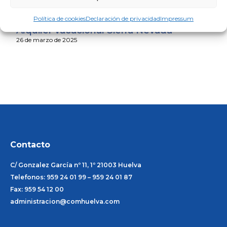
Política de cookies
Declaración de privacidad
Impressum
Alquiler vacacional Sierra Nevada
26 de marzo de 2025
Contacto
C/ Gonzalez García nº 11, 1º 21003 Huelva
Telefonos: 959 24 01 99 – 959 24 01 87
Fax: 959 54 12 00
administracion@comhuelva.com