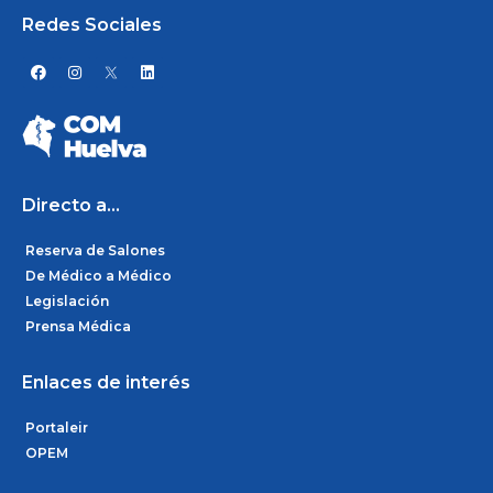
Redes Sociales
F
I
L
a
n
i
c
s
n
e
t
k
b
a
e
o
g
d
o
r
i
k
a
n
m
Directo a...
Reserva de Salones
De Médico a Médico
Legislación
Prensa Médica
Enlaces de interés
Portaleir
OPEM