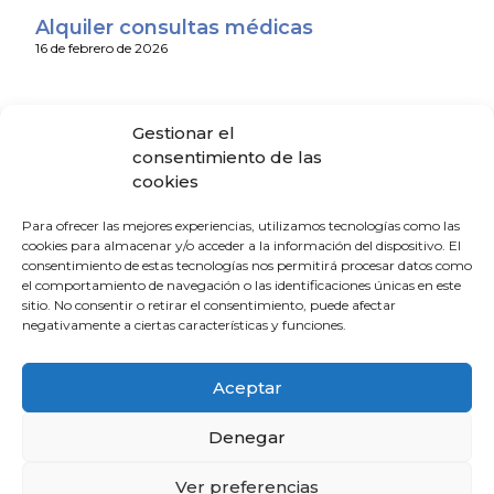
Alquiler consultas médicas
16 de febrero de 2026
VENTA O TRASPASO DE CLÍNICA
Gestionar el
DENTAL.
consentimiento de las
16 de febrero de 2026
cookies
Para ofrecer las mejores experiencias, utilizamos tecnologías como las
ALQUILER PISO ZONA CENTRO
cookies para almacenar y/o acceder a la información del dispositivo. El
3 de febrero de 2026
consentimiento de estas tecnologías nos permitirá procesar datos como
el comportamiento de navegación o las identificaciones únicas en este
sitio. No consentir o retirar el consentimiento, puede afectar
ALQUILER DE PISO ZONA CENTRO
negativamente a ciertas características y funciones.
9 de octubre de 2025
Aceptar
Alquiler de despachos para
Denegar
profesionales sanitarios – Clínica en
Huelva (NICA 417119)
Ver preferencias
29 de mayo de 2025