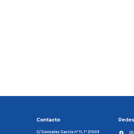
Contacto
Redes
F
I
C/ Gonzalez García nº 11, 1º 21003