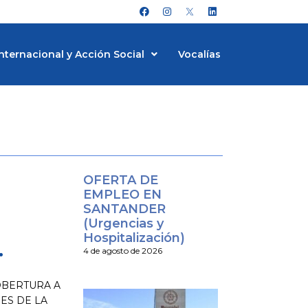
F
I
L
a
n
i
c
s
n
e
t
k
b
a
e
nternacional y Acción Social
Vocalías
o
g
d
o
r
i
k
a
n
m
OFERTA DE
EMPLEO EN
SANTANDER
(Urgencias y
Hospitalización)
.
4 de agosto de 2026
OBERTURA A
ES DE LA