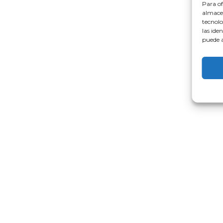
Para of
almacen
tecnolo
las ide
puede a