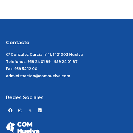
Contacto
C/ Gonzalez García nº 11, 1º 21003 Huelva
Telefonos: 959 24 01 99 – 959 24 01 87
Fax: 959 54 12 00
administracion@comhuelva.com
Redes Sociales
F
I
L
a
n
i
c
s
n
e
t
k
b
a
e
o
g
d