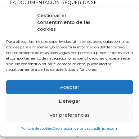
LA DOCUMENTACIÓN REQUERIDA SE
PRESENTARÁ EN LA SECRETARÍA DEL COLEGIO DE
Gestionar el
MÉDICOS ANTES DE LA FECHA INDICADA
consentimiento de las
ANTERIORMENTE.
cookies
JURADO CALIFICADOR.
Para ofrecer las mejores experiencias, utilizamos tecnologías como las
cookies para almacenar y/o acceder a la información del dispositivo. El
Estará formado por un representante de cada una de
consentimiento de estas tecnologías nos permitirá procesar datos como
las Comisiones de Docencia de los hospitales de
el comportamiento de navegación o las identificaciones únicas en este
sitio. No consentir o retirar el consentimiento, puede afectar
nuestra provincia que la tengan constituida, un
negativamente a ciertas características y funciones.
representante de la Unidad Docente de Medicina
Familiar y Comunitaria de Huelva, un representante de
los Tutores del Área Médica y otro del Área Quirúrgica,
Aceptar
un representante de los Tutores de Especialidades
centralizadas, y otro de los de Medicina Familiar y
Denegar
Comunitaria, así como un representante de la
Fundación Atlantic Copper.
Ver preferencias
Su nombramiento será realizado formalmente por la
Política de cookies
Declaración de privacidad
Impressum
Junta Directiva del Ilustre Colegio Oficial de Médicos