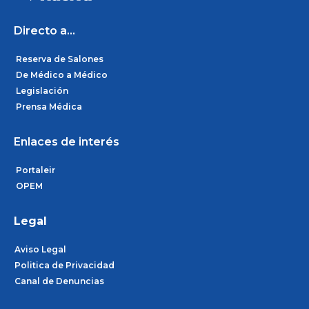
o
r
i
k
a
n
m
Directo a...
Reserva de Salones
De Médico a Médico
Legislación
Prensa Médica
Enlaces de interés
Portaleir
OPEM
Legal
Aviso Legal
Politica de Privacidad
Canal de Denuncias