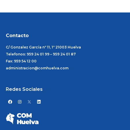
Contacto
C/ Gonzalez García nº 11, 1º 21003 Huelva
Telefonos: 959 24 01 99 – 959 24 01 87
Fax: 959 54 12 00
administracion@comhuelva.com
Redes Sociales
F
I
L
a
n
i
c
s
n
e
t
k
b
a
e
o
g
d
o
r
i
k
a
n