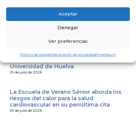
El Consejo Andaluz de Colegios de
Médicos expresa su apoyo a los
Aceptar
profesionales sanitarios de Ceuta y
Melilla
Denegar
31 de julio de 2026
Ver preferencias
Últimos días para presentarse al
concurso público de méritos para las
Política de cookies
Declaración de privacidad
Impressum
vacantes de profesor asociado en la
Universidad de Huelva
29 de julio de 2026
La Escuela de Verano Sénior aborda los
riesgos del calor para la salud
cardiovascular en su penúltima cita
29 de julio de 2026