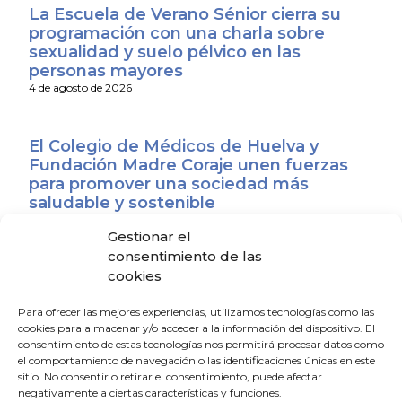
La Escuela de Verano Sénior cierra su
programación con una charla sobre
sexualidad y suelo pélvico en las
personas mayores
4 de agosto de 2026
El Colegio de Médicos de Huelva y
Fundación Madre Coraje unen fuerzas
para promover una sociedad más
saludable y sostenible
4 de agosto de 2026
Gestionar el
consentimiento de las
cookies
El CACM respalda el acuerdo entre la
Junta y el Sindicato Médico Andaluz y
Para ofrecer las mejores experiencias, utilizamos tecnologías como las
exige que se convierta en mejoras reales
cookies para almacenar y/o acceder a la información del dispositivo. El
para los médicos
consentimiento de estas tecnologías nos permitirá procesar datos como
31 de julio de 2026
el comportamiento de navegación o las identificaciones únicas en este
sitio. No consentir o retirar el consentimiento, puede afectar
negativamente a ciertas características y funciones.