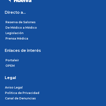
o
r
i
k
a
n
m
Directo a...
Reserva de Salones
De Médico a Médico
Legislación
Prensa Médica
Enlaces de interés
Portaleir
OPEM
Legal
Aviso Legal
Politica de Privacidad
Canal de Denuncias