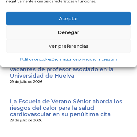
negativamente a ciertas características y funciones.
El Consejo Andaluz de Colegios de
Médicos expresa su apoyo a los
Aceptar
profesionales sanitarios de Ceuta y
Melilla
Denegar
31 de julio de 2026
Ver preferencias
Últimos días para presentarse al
Política de cookies
Declaración de privacidad
Impressum
concurso público de méritos para las
vacantes de profesor asociado en la
Universidad de Huelva
29 de julio de 2026
La Escuela de Verano Sénior aborda los
riesgos del calor para la salud
cardiovascular en su penúltima cita
29 de julio de 2026