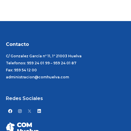
Contacto
C/ Gonzalez García nº 11, 1º 21003 Huelva
Telefonos: 959 24 01 99 – 959 24 01 87
Fax: 959 54 12 00
administracion@comhuelva.com
Redes Sociales
F
I
L
a
n
i
c
s
n
e
t
k
b
a
e
o
g
d