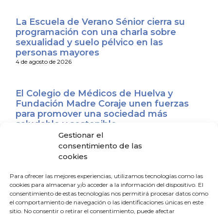
La Escuela de Verano Sénior cierra su
programación con una charla sobre
sexualidad y suelo pélvico en las
personas mayores
4 de agosto de 2026
El Colegio de Médicos de Huelva y
Fundación Madre Coraje unen fuerzas
para promover una sociedad más
saludable y sostenible
4 de agosto de 2026
Gestionar el
consentimiento de las
cookies
El CACM respalda el acuerdo entre la
Junta y el Sindicato Médico Andaluz y
Para ofrecer las mejores experiencias, utilizamos tecnologías como las
exige que se convierta en mejoras reales
cookies para almacenar y/o acceder a la información del dispositivo. El
consentimiento de estas tecnologías nos permitirá procesar datos como
para los médicos
el comportamiento de navegación o las identificaciones únicas en este
31 de julio de 2026
sitio. No consentir o retirar el consentimiento, puede afectar