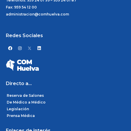
Telefonos: 959 24 01 99 – 959 24 01 87
Fax: 959 54 12 00
administracion@comhuelva.com
Redes Sociales
F
I
L
a
n
i
c
s
n
e
t
k
b
a
e
o
g
d
o
r
i
k
a
n
m
Directo a...
Reserva de Salones
De Médico a Médico
Legislación
Prensa Médica
Enlaces de interés