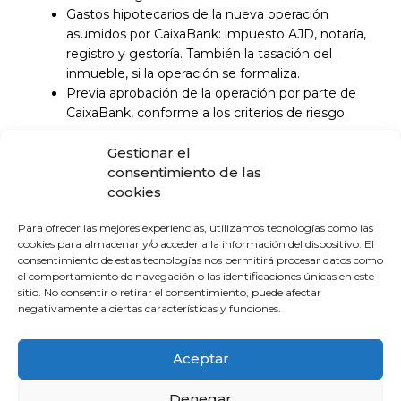
Gastos hipotecarios de la nueva operación
asumidos por CaixaBank: impuesto AJD, notaría,
registro y gestoría. También la tasación del
inmueble, si la operación se formaliza.
Previa aprobación de la operación por parte de
CaixaBank, conforme a los criterios de riesgo.
Cualquier interesado puede contactar con Sergio
Gestionar el
Santos Gil, Director de Área de Negocio de CaixaBank
consentimiento de las
en Huelva.
sergio.santos@caixabank.com
cookies
Para ofrecer las mejores experiencias, utilizamos tecnologías como las
cookies para almacenar y/o acceder a la información del dispositivo. El
La Escuela de Verano Sénior cierra su
consentimiento de estas tecnologías nos permitirá procesar datos como
programación con una charla sobre
el comportamiento de navegación o las identificaciones únicas en este
sexualidad y suelo pélvico en las
sitio. No consentir o retirar el consentimiento, puede afectar
personas mayores
negativamente a ciertas características y funciones.
4 de agosto de 2026
Aceptar
El Colegio de Médicos de Huelva y
Fundación Madre Coraje unen fuerzas
Denegar