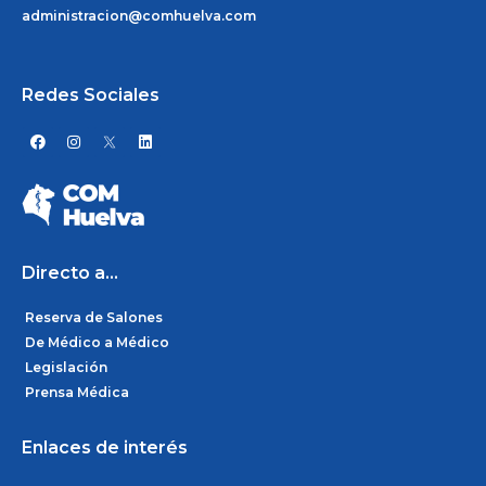
administracion@comhuelva.com
Redes Sociales
F
I
L
a
n
i
c
s
n
e
t
k
b
a
e
o
g
d
o
r
i
k
a
n
m
Directo a...
Reserva de Salones
De Médico a Médico
Legislación
Prensa Médica
Enlaces de interés