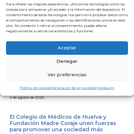
Para ofrecer las mejores experiencias, utilizamos tecnologías como las
Uno de los mensajes de estas organizaciones se dirigió
cookies para almacenar y/o acceder a la información del dispositivo. El
a las administraciones, ya que consideran
consentimiento de estas tecnologías nos permitirá procesar datos como
el comportamiento de navegación o las identificaciones únicas en este
imprescindible que estas tomen conciencia de lo que
sitio. No consentir o retirar el consentimiento, puede afectar
aportan a familias y pacientes y contribuyan a impulsar
negativamente a ciertas características y funciones.
su presencia en otros puntos de la geografía española.
Fundaciones y asociaciones en las que las familias
forman parte y donde estas aportan siempre
Aceptar
necesidades de mejora que les ayuda a evolucionar.
Denegar
La Escuela de Verano Sénior cierra su
Ver preferencias
programación con una charla sobre
sexualidad y suelo pélvico en las
Política de cookies
Declaración de privacidad
Impressum
personas mayores
4 de agosto de 2026
El Colegio de Médicos de Huelva y
Fundación Madre Coraje unen fuerzas
para promover una sociedad más